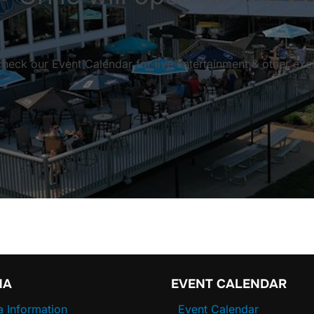
check our Event Calendar for live entertainment & other exci
NA
EVENT CALENDAR
a Information
Event Calendar