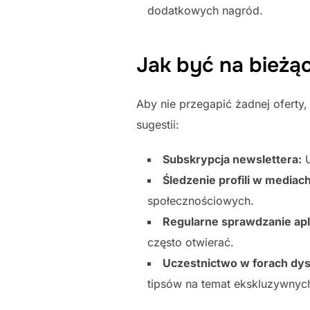
dodatkowych nagród.
Jak być na bieżą
Aby nie przegapić żadnej oferty
sugestii:
Subskrypcja newslettera:
U
Śledzenie profili w media
społecznościowych.
Regularne sprawdzanie apli
często otwierać.
Uczestnictwo w forach dy
tipsów na temat ekskluzywnyc