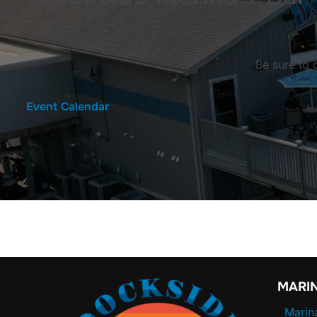
Be sure to 
Event Calendar
MARI
Marin