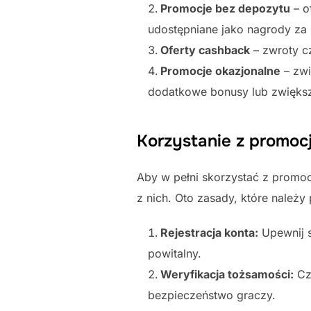
Promocje bez depozytu
– o
udostępniane jako nagrody za r
Oferty cashback
– zwroty cz
Promocje okazjonalne
– zwi
dodatkowe bonusy lub zwięks
Korzystanie z promoc
Aby w pełni skorzystać z promoc
z nich. Oto zasady, które należy
Rejestracja konta:
Upewnij s
powitalny.
Weryfikacja tożsamości:
Czę
bezpieczeństwo graczy.