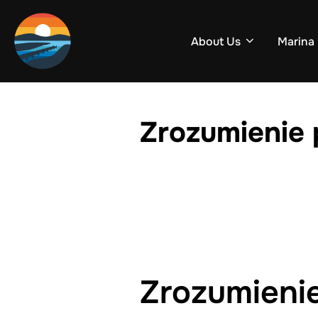
Skip
to
About Us
Marina
content
Zrozumienie p
Zrozumienie