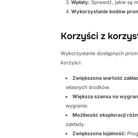
Wpłaty:
Sprawdź, jakie są m
Wykorzystanie kodów pro
Korzyści z korzys
Wykorzystanie dostępnych promo
korzyści:
Zwiększona wartość zakła
własnych środków.
Większa szansa na wygran
wygranie.
Możliwość eksploracji różn
zakłady.
Zwiększona lojalność:
Prog