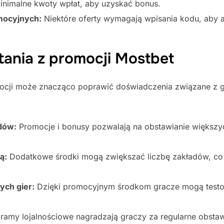
inimalne kwoty wpłat, aby uzyskać bonus.
mocyjnych:
Niektóre oferty wymagają wpisania kodu, aby
tania z promocji Mostbet
cji może znacząco poprawić doświadczenia związane z gr
dów:
Promocje i bonusy pozwalają na obstawianie większyc
ą:
Dodatkowe środki mogą zwiększać liczbę zakładów, co 
ych gier:
Dzięki promocyjnym środkom gracze mogą testo
ramy lojalnościowe nagradzają graczy za regularne obsta