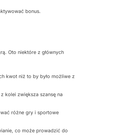
 aktywować bonus.
ą. Oto niektóre z głównych
h kwot niż to by było możliwe z
z kolei zwiększa szansę na
wać różne gry i sportowe
wianie, co może prowadzić do