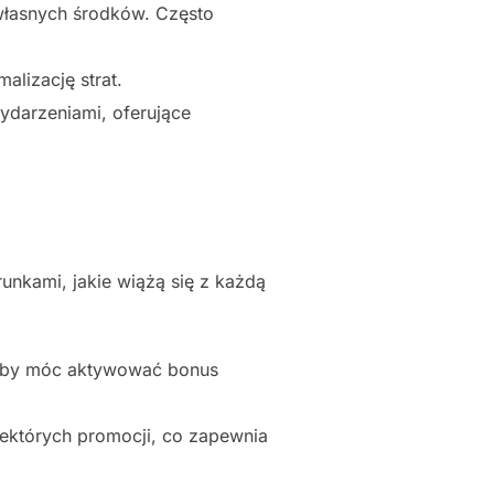
 własnych środków. Często
lizację strat.
ydarzeniami, oferujące
unkami, jakie wiążą się z każdą
 aby móc aktywować bonus
iektórych promocji, co zapewnia