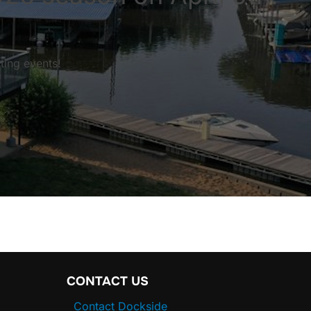
ting events!
CONTACT US
Contact Dockside