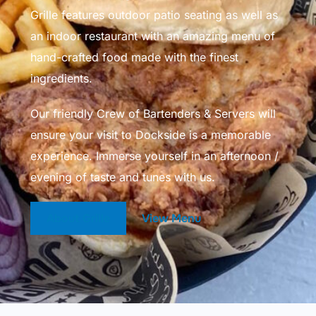
Grille features outdoor patio seating as well as
an indoor restaurant with an amazing menu of
hand-crafted food made with the finest
ingredients.
Our friendly Crew of Bartenders & Servers will
ensure your visit to Dockside is a memorable
experience. Immerse yourself in an afternoon /
evening of taste and tunes with us.
About Grille
View Menu