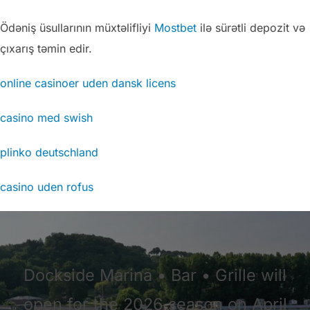
Ödəniş üsullarının müxtəlifliyi
Mostbet
ilə sürətli depozit və
çıxarış təmin edir.
online casinoer uden dansk licens
casino med swish
plinko deutschland
casino uden rofus
Dockside Marina • Bar • Grille will
open for the 2026 season on April