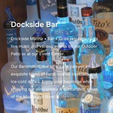
Dockside Bar
Dockside Marina • Bar • Grille regularly hosts
live music and various events on our Outdoor
Patio or at our Event Center.
Our Bartender Crew offers our patrons an
exquisite blend of hand-crafted cocktails and
ice-cold drinks. Enjoy your beverage while
enjoying our atmosphere & outstanding views
of the Mississippi River.