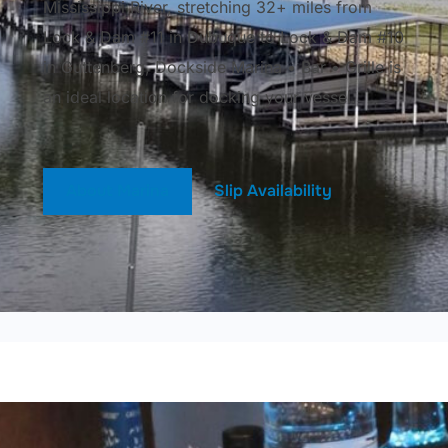
Mississippi River, stretching 32+ miles from
Lock & Dam #11 in Dubuque to Lock & Dam #10
in Guttenberg, Dockside Marina • Bar • Grille is
an ideal location for docking your vessel.
About Marina
Slip Availability