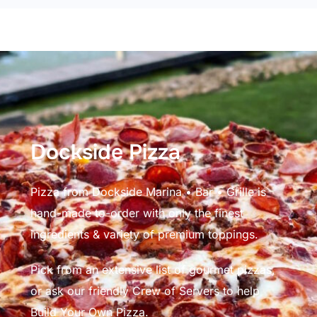
Dockside Pizza
Pizza from Dockside Marina • Bar • Grille is
hand-made to-order with only the finest
ingredients & variety of premium toppings.
Pick from an extensive list of gourmet pizzas,
or ask our friendly Crew of Servers to help
Build Your Own Pizza.