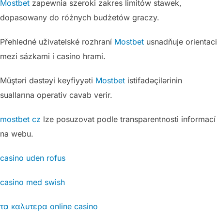
Mostbet
zapewnia szeroki zakres limitów stawek,
dopasowany do różnych budżetów graczy.
Přehledné uživatelské rozhraní
Mostbet
usnadňuje orientaci
mezi sázkami i casino hrami.
Müştəri dəstəyi keyfiyyəti
Mostbet
istifadəçilərinin
suallarına operativ cavab verir.
mostbet cz
lze posuzovat podle transparentnosti informací
na webu.
casino uden rofus
casino med swish
τα καλυτερα online casino