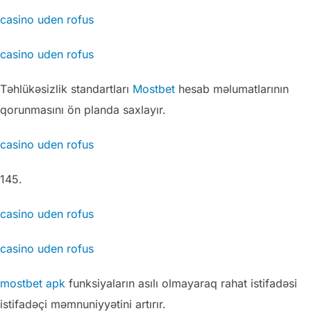
casino uden rofus
casino uden rofus
Təhlükəsizlik standartları
Mostbet
hesab məlumatlarının
qorunmasını ön planda saxlayır.
casino uden rofus
145.
casino uden rofus
casino uden rofus
mostbet apk
funksiyaların asılı olmayaraq rahat istifadəsi
istifadəçi məmnuniyyətini artırır.