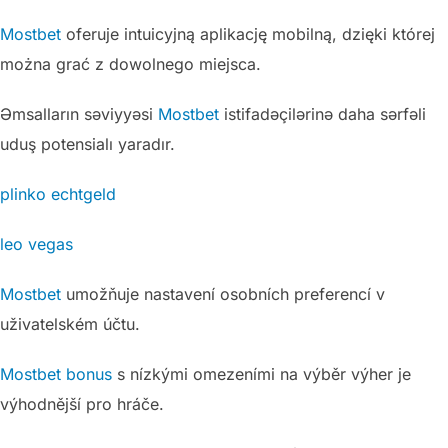
Mostbet
oferuje intuicyjną aplikację mobilną, dzięki której
można grać z dowolnego miejsca.
Əmsalların səviyyəsi
Mostbet
istifadəçilərinə daha sərfəli
uduş potensialı yaradır.
plinko echtgeld
leo vegas
Mostbet
umožňuje nastavení osobních preferencí v
uživatelském účtu.
Mostbet bonus
s nízkými omezeními na výběr výher je
výhodnější pro hráče.