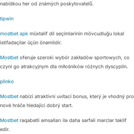
nabídkou her od známých poskytovatelů.
tipwin
mostbet apk
müxtəlif dil seçimlərinin mövcudluğu lokal
istifadəçilər üçün önəmlidir.
Mostbet
oferuje szeroki wybór zakładów sportowych, co
czyni go atrakcyjnym dla miłośników różnych dyscyplin.
plinko
Mostbet
nabízí atraktivní uvítací bonus, který je vhodný pro
nové hráče hledající dobrý start.
Mostbet
rəqabətli əmsalları ilə daha sərfəli mərclər təklif
edir.