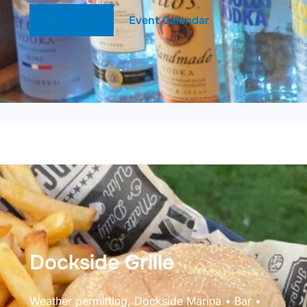
About Bar
Event Calendar
Dockside Grille
Weather permitting, Dockside Marina • Bar •