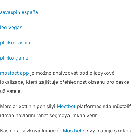
savaspin españa
leo vegas
plinko casino
plinko game
mostbet app
je možné analyzovat podle jazykové
lokalizace, která zajišťuje přehlednost obsahu pro české
uživatele.
Mərclər xəttinin genişliyi
Mostbet
platformasında müxtəlif
idman növlərini rahat seçməyə imkan verir.
Kasino a sázková kancelář
Mostbet
se vyznačuje širokou