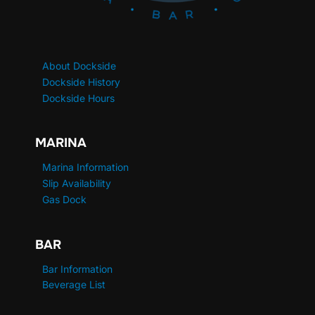
About Dockside
Dockside History
Dockside Hours
MARINA
Marina Information
Slip Availability
Gas Dock
BAR
Bar Information
Beverage List