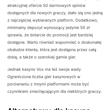
atrakcyjnej ofercie 50 darmowych spinów
dostępnych dla nowych graczy, stało się ono jedną
z najczęściej wybieranych platform. Dodatkowo,
minimalny depozyt wynoszący jedynie 50 zł
sprawia, że dotarcie do promocji jest bardziej
dostępne. Warto również wspomnieć o doskonałej
obsłudze klienta, która jest dostępna przez całą
dobę, a także o szerokiej gamie gier.
Jednak kasyno Vox ma też swoje wady.
Ograniczona liczba gier kasynowych w
porównaniu z innymi platformami może być
czynnikiem zniechęcającym dla niektórych graczy.