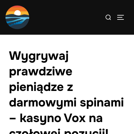
Skip
to
Search
TOGG
content
for:
Wygrywaj
prawdziwe
pieniądze z
darmowymi spinami
– kasyno Vox na
czołowej pozycji!