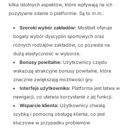
kilka istotnych aspektów, które wpływają na ich
pozytywne zdanie o platformie. Są to m.in.:
Szeroki wybór zakładów:
Mostbet oferuje
bogaty wybór dyscyplin sportowych oraz
różnych rodzajów zakładów, co pozwala na
dużą elastyczność w wyborze.
Bonusy powitalne:
Użytkownicy często
wskazują atrakcyjne bonusy powitalne, które
znacznie zwiększają możliwości gry.
Interfejs użytkownika:
Platforma jest łatwa w
nawigacji, co ułatwia korzystanie z jej funkcji.
Wsparcie klienta:
Użytkownicy chwalą
szybką i pomocną obsługę klienta, co jest
kluczowe w przypadku problemów