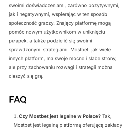
swoimi doświadczeniami, zarówno pozytywnymi,
jak i negatywnymi, wspierając w ten sposób
społeczność graczy. Znający platformę mogą
pomóc nowym użytkownikom w uniknięciu
pułapek, a także podzielić się swoimi
sprawdzonymi strategiami. Mostbet, jak wiele
innych platform, ma swoje mocne i słabe strony,
ale przy zachowaniu rozwagi i strategii można
cieszyć się grą.
FAQ
Czy Mostbet jest legalne w Polsce?
Tak,
Mostbet jest legalną platformą oferującą zakłady