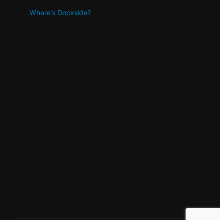
Where’s Dockside?