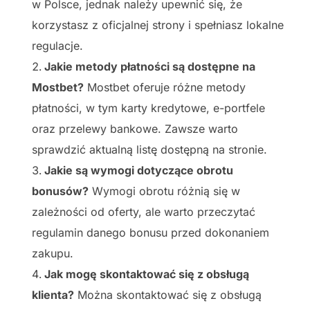
w Polsce, jednak należy upewnić się, że
korzystasz z oficjalnej strony i spełniasz lokalne
regulacje.
Jakie metody płatności są dostępne na
Mostbet?
Mostbet oferuje różne metody
płatności, w tym karty kredytowe, e-portfele
oraz przelewy bankowe. Zawsze warto
sprawdzić aktualną listę dostępną na stronie.
Jakie są wymogi dotyczące obrotu
bonusów?
Wymogi obrotu różnią się w
zależności od oferty, ale warto przeczytać
regulamin danego bonusu przed dokonaniem
zakupu.
Jak mogę skontaktować się z obsługą
klienta?
Można skontaktować się z obsługą