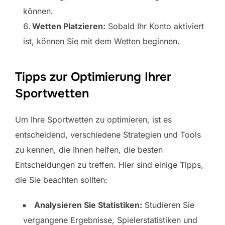
können.
Wetten Platzieren:
Sobald Ihr Konto aktiviert
ist, können Sie mit dem Wetten beginnen.
Tipps zur Optimierung Ihrer
Sportwetten
Um Ihre Sportwetten zu optimieren, ist es
entscheidend, verschiedene Strategien und Tools
zu kennen, die Ihnen helfen, die besten
Entscheidungen zu treffen. Hier sind einige Tipps,
die Sie beachten sollten:
Analysieren Sie Statistiken:
Studieren Sie
vergangene Ergebnisse, Spielerstatistiken und