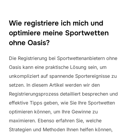
Wie registriere ich mich und
optimiere meine Sportwetten
ohne Oasis?
Die Registrierung bei Sportwettenanbietern ohne
Oasis kann eine praktische Lösung sein, um
unkompliziert auf spannende Sportereignisse zu
setzen. In diesem Artikel werden wir den
Registrierungsprozess detailliert besprechen und
effektive Tipps geben, wie Sie Ihre Sportwetten
optimieren können, um Ihre Gewinne zu
maximieren. Ebenso erfahren Sie, welche
Strategien und Methoden Ihnen helfen können,