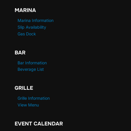
MARINA
Marina Information
Slip Availability
Gas Dock
BAR
Bar Information
Beverage List
GRILLE
Grille Information
View Menu
EVENT CALENDAR