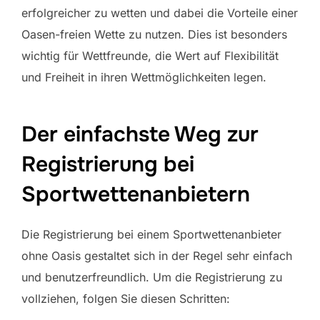
erfolgreicher zu wetten und dabei die Vorteile einer
Oasen-freien Wette zu nutzen. Dies ist besonders
wichtig für Wettfreunde, die Wert auf Flexibilität
und Freiheit in ihren Wettmöglichkeiten legen.
Der einfachste Weg zur
Registrierung bei
Sportwettenanbietern
Die Registrierung bei einem Sportwettenanbieter
ohne Oasis gestaltet sich in der Regel sehr einfach
und benutzerfreundlich. Um die Registrierung zu
vollziehen, folgen Sie diesen Schritten: