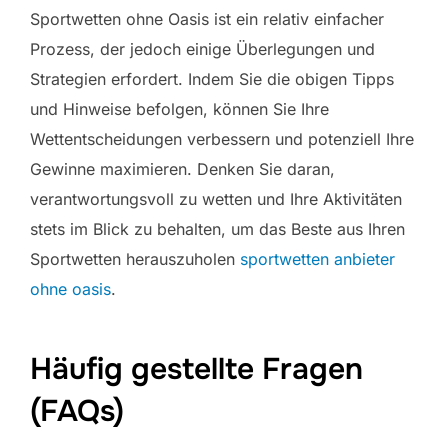
Sportwetten ohne Oasis ist ein relativ einfacher
Prozess, der jedoch einige Überlegungen und
Strategien erfordert. Indem Sie die obigen Tipps
und Hinweise befolgen, können Sie Ihre
Wettentscheidungen verbessern und potenziell Ihre
Gewinne maximieren. Denken Sie daran,
verantwortungsvoll zu wetten und Ihre Aktivitäten
stets im Blick zu behalten, um das Beste aus Ihren
Sportwetten herauszuholen
sportwetten anbieter
ohne oasis
.
Häufig gestellte Fragen
(FAQs)