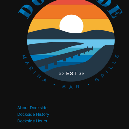
About Dockside
Dockside History
Dockside Hours