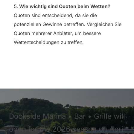
Wie wichtig sind Quoten beim Wetten?
Quoten sind entscheidend, da sie die
potenziellen Gewinne betreffen. Vergleichen Sie
Quoten mehrerer Anbieter, um bessere
Wettentscheidungen zu treffen.
Dockside Marina • Bar • Grille will
open for the 2026 season on April