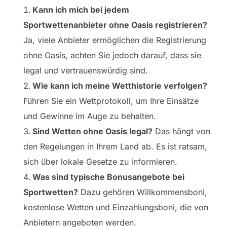
Kann ich mich bei jedem
Sportwettenanbieter ohne Oasis registrieren?
Ja, viele Anbieter ermöglichen die Registrierung
ohne Oasis, achten Sie jedoch darauf, dass sie
legal und vertrauenswürdig sind.
Wie kann ich meine Wetthistorie verfolgen?
Führen Sie ein Wettprotokoll, um Ihre Einsätze
und Gewinne im Auge zu behalten.
Sind Wetten ohne Oasis legal?
Das hängt von
den Regelungen in Ihrem Land ab. Es ist ratsam,
sich über lokale Gesetze zu informieren.
Was sind typische Bonusangebote bei
Sportwetten?
Dazu gehören Willkommensboni,
kostenlose Wetten und Einzahlungsboni, die von
Anbietern angeboten werden.