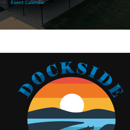
Event Calendar