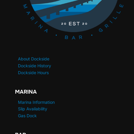
About Dockside
Dockside History
Dockside Hours
MARINA
Marina Information
Slip Availability
Gas Dock