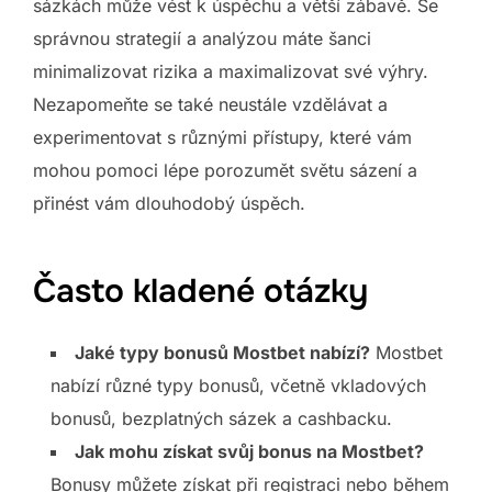
sázkách může vést k úspěchu a větší zábavě. Se
správnou strategií a analýzou máte šanci
minimalizovat rizika a maximalizovat své výhry.
Nezapomeňte se také neustále vzdělávat a
experimentovat s různými přístupy, které vám
mohou pomoci lépe porozumět světu sázení a
přinést vám dlouhodobý úspěch.
Často kladené otázky
Jaké typy bonusů Mostbet nabízí?
Mostbet
nabízí různé typy bonusů, včetně vkladových
bonusů, bezplatných sázek a cashbacku.
Jak mohu získat svůj bonus na Mostbet?
Bonusy můžete získat při registraci nebo během