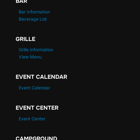
BAR
Bar Information
Beverage List
GRILLE
Grille Information
View Menu
EVENT CALENDAR
Event Calendar
EVENT CENTER
Event Center
CAMPGROUND