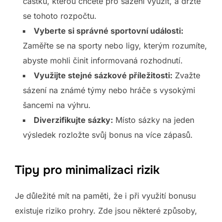
částku, kterou chcete pro sázení využít, a držte
se tohoto rozpočtu.
Vyberte si správné sportovní události:
Zaměřte se na sporty nebo ligy, kterým rozumíte,
abyste mohli činit informovaná rozhodnutí.
Využijte stejné sázkové příležitosti:
Zvažte
sázení na známé týmy nebo hráče s vysokými
šancemi na výhru.
Diverzifikujte sázky:
Místo sázky na jeden
výsledek rozložte svůj bonus na více zápasů.
Tipy pro minimalizaci rizik
Je důležité mít na paměti, že i při využití bonusu
existuje riziko prohry. Zde jsou některé způsoby,