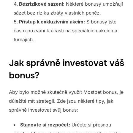
Bezrizikové sázení:
Některé bonusy umožňují
sázet bez rizika ztráty vlastních peněz.
Přístup k exkluzivním akcím:
S bonusy jste
často pozváni k účasti na speciálních akcích a
turnajích.
Jak správně investovat váš
bonus?
Aby bylo možné skutečně využít Mostbet bonus, je
důležité mít strategii. Zde jsou některé tipy, jak
správně investovat svůj bonus:
Stanovte si rozpočet:
Určete si přesnou