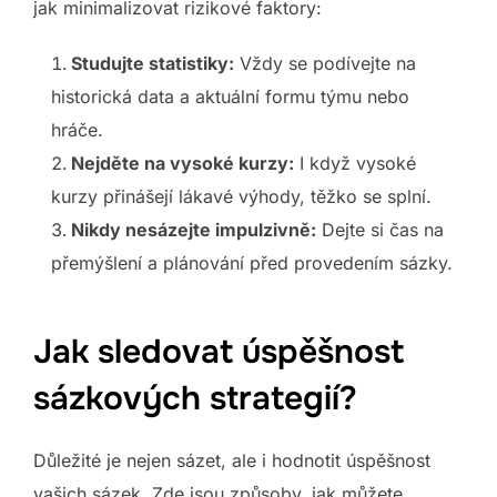
jak minimalizovat rizikové faktory:
Studujte statistiky:
Vždy se podívejte na
historická data a aktuální formu týmu nebo
hráče.
Nejděte na vysoké kurzy:
I když vysoké
kurzy přinášejí lákavé výhody, těžko se splní.
Nikdy nesázejte impulzivně:
Dejte si čas na
přemýšlení a plánování před provedením sázky.
Jak sledovat úspěšnost
sázkových strategií?
Důležité je nejen sázet, ale i hodnotit úspěšnost
vašich sázek. Zde jsou způsoby, jak můžete