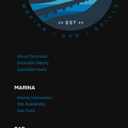
About Dockside
Dockside History
Dockside Hours
MARINA
Marina Information
Slip Availability
Gas Dock