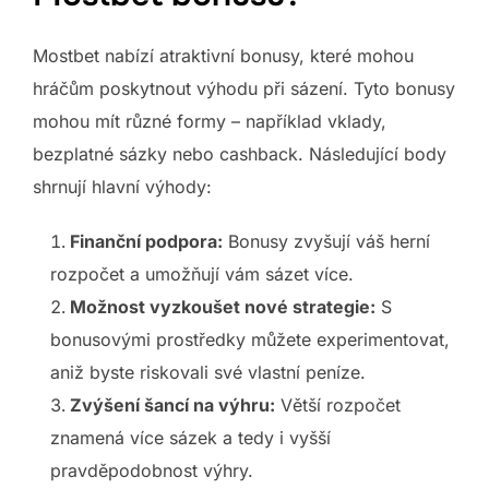
Mostbet nabízí atraktivní bonusy, které mohou
hráčům poskytnout výhodu při sázení. Tyto bonusy
mohou mít různé formy – například vklady,
bezplatné sázky nebo cashback. Následující body
shrnují hlavní výhody:
Finanční podpora:
Bonusy zvyšují váš herní
rozpočet a umožňují vám sázet více.
Možnost vyzkoušet nové strategie:
S
bonusovými prostředky můžete experimentovat,
aniž byste riskovali své vlastní peníze.
Zvýšení šancí na výhru:
Větší rozpočet
znamená více sázek a tedy i vyšší
pravděpodobnost výhry.