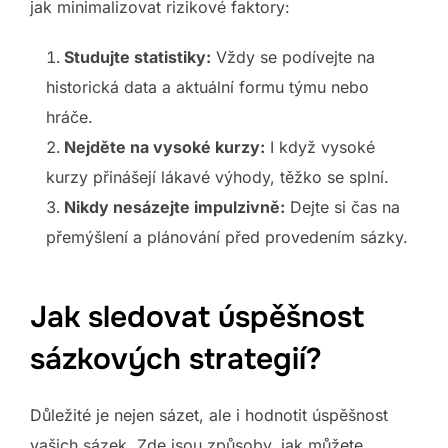
jak minimalizovat rizikové faktory:
Studujte statistiky:
Vždy se podívejte na
historická data a aktuální formu týmu nebo
hráče.
Nejděte na vysoké kurzy:
I když vysoké
kurzy přinášejí lákavé výhody, těžko se splní.
Nikdy nesázejte impulzivně:
Dejte si čas na
přemýšlení a plánování před provedením sázky.
Jak sledovat úspěšnost
sázkových strategií?
Důležité je nejen sázet, ale i hodnotit úspěšnost
vašich sázek. Zde jsou způsoby, jak můžete