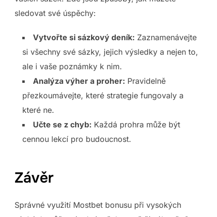
sledovat své úspěchy:
Vytvořte si sázkový deník:
Zaznamenávejte
si všechny své sázky, jejich výsledky a nejen to,
ale i vaše poznámky k nim.
Analýza výher a proher:
Pravidelně
přezkoumávejte, které strategie fungovaly a
které ne.
Učte se z chyb:
Každá prohra může být
cennou lekcí pro budoucnost.
Závěr
Správné využití Mostbet bonusu při vysokých