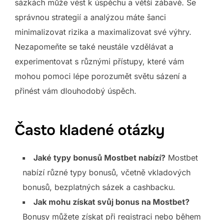
sázkách může vést k úspěchu a větší zábavě. Se
správnou strategií a analýzou máte šanci
minimalizovat rizika a maximalizovat své výhry.
Nezapomeňte se také neustále vzdělávat a
experimentovat s různými přístupy, které vám
mohou pomoci lépe porozumět světu sázení a
přinést vám dlouhodobý úspěch.
Často kladené otázky
Jaké typy bonusů Mostbet nabízí?
Mostbet
nabízí různé typy bonusů, včetně vkladových
bonusů, bezplatných sázek a cashbacku.
Jak mohu získat svůj bonus na Mostbet?
Bonusy můžete získat při registraci nebo během