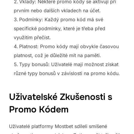
Vklady: Některé promo kódy se aktivují při
prvním nebo dalších vkladech na účet.
Podmínky: Každý promo kód má své
specifické podmínky, které je třeba před
využitím přečíst.
Platnost: Promo kódy mají obvykle časovou
platnost, což je důležité mít na paměti.
Typy bonusů: Uživatelé mají možnost získat
různé typy bonusů v závislosti na promo kódu.
Uživatelské Zkušenosti s
Promo Kódem
Uživatelé platformy Mostbet sdíleli smíšené