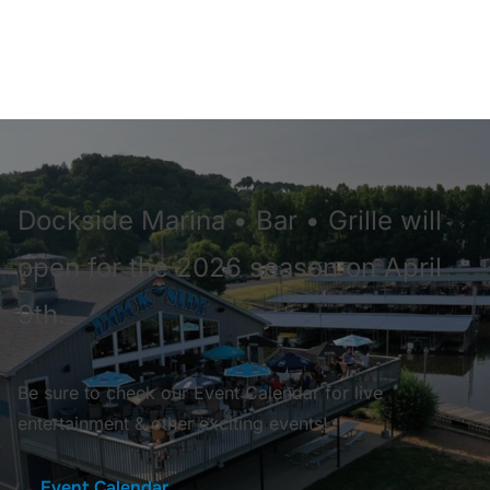
Dockside Marina • Bar • Grille will
open for the 2026 season on April
9th.
Be sure to check our Event Calendar for live
entertainment & other exciting events!
Event Calendar