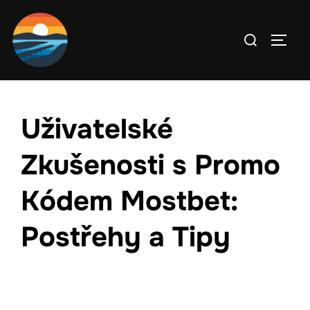
Skip
to
Search
TOGG
content
for:
Uživatelské
Zkušenosti s Promo
Kódem Mostbet:
Postřehy a Tipy