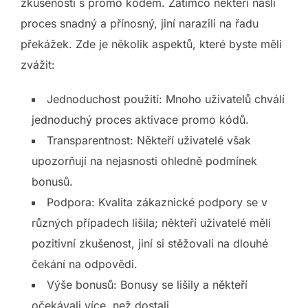
zkušenosti s promo kódem. Zatímco někteří našli
proces snadný a přínosný, jiní narazili na řadu
překážek. Zde je několik aspektů, které byste měli
zvážit:
Jednoduchost použití: Mnoho uživatelů chválí
jednoduchý proces aktivace promo kódů.
Transparentnost: Někteří uživatelé však
upozorňují na nejasnosti ohledně podmínek
bonusů.
Podpora: Kvalita zákaznické podpory se v
různých případech lišila; někteří uživatelé měli
pozitivní zkušenost, jiní si stěžovali na dlouhé
čekání na odpovědi.
Výše bonusů: Bonusy se lišily a někteří
očekávali více, než dostali.