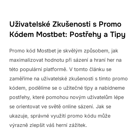
Uživatelské Zkušenosti s Promo
Kódem Mostbet: Postřehy a Tipy
Promo kód Mostbet je skvělým způsobem, jak
maximalizovat hodnotu při sázení a hraní her na
této populární platformě. V tomto článku se
zaměříme na uživatelské zkušenosti s tímto promo
kódem, podělíme se o užitečné tipy a nabídneme
postřehy, které pomohou novým uživatelům lépe
se orientovat ve světě online sázení. Jak se
ukazuje, správné využití promo kódu může
výrazně zlepšit váš herní zážitek.