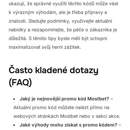
ukazují, že správné využití těchto kódů může vést
k výrazným výhodám, ale je třeba přípravy a
znalosti. Sledujte podmínky, využívejte aktuální
nabídky a nezapomínejte, že péče o zákazníka je
důležitá. S těmito tipy byste měli být schopni
maximalizovat svůj herní zážitek.
Často kladené dotazy
(FAQ)
Jaký je nejnovější promo kód Mostbet?
–
Aktuální promo kód můžete nalézt přímo na
webových stránkách Mostbet nebo v sekci akce.
Jaké výhody mohu získat s promo kódem?
–