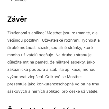
Závěr
Zkušenosti s aplikací Mostbet jsou rozmanité, ale
většinou pozitivní. Uživatelské rozhraní, rychlost a
široké možnosti sázek jsou silné stránky, které
mnoho uživatelů oceňuje. Na druhou stranu je
důležité mít na paměti, že některé aspekty, jako
zákaznická podpora a stabilita aplikace, mohou
vyžadovat zlepšení. Celkově se Mostbet
prezentuje jako konkurenceschopná volba na trhu
sázkových a herních aplikací pro české uživatele.