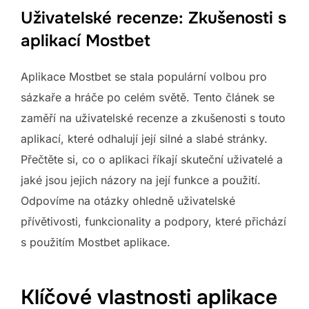
Uživatelské recenze: Zkušenosti s
aplikací Mostbet
Aplikace Mostbet se stala populární volbou pro
sázkaře a hráče po celém světě. Tento článek se
zaměří na uživatelské recenze a zkušenosti s touto
aplikací, které odhalují její silné a slabé stránky.
Přečtěte si, co o aplikaci říkají skuteční uživatelé a
jaké jsou jejich názory na její funkce a použití.
Odpovíme na otázky ohledně uživatelské
přívětivosti, funkcionality a podpory, které přichází
s použitím Mostbet aplikace.
Klíčové vlastnosti aplikace