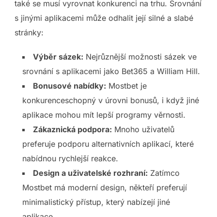
také se musí vyrovnat konkurenci na trhu. Srovnání
s jinými aplikacemi může odhalit její silné a slabé
stránky:
Výběr sázek:
Nejrůznější možnosti sázek ve
srovnání s aplikacemi jako Bet365 a William Hill.
Bonusové nabídky:
Mostbet je
konkurenceschopný v úrovni bonusů, i když jiné
aplikace mohou mít lepší programy věrnosti.
Zákaznická podpora:
Mnoho uživatelů
preferuje podporu alternativních aplikací, které
nabídnou rychlejší reakce.
Design a uživatelské rozhraní:
Zatímco
Mostbet má moderní design, někteří preferují
minimalistický přístup, který nabízejí jiné
aplikace.