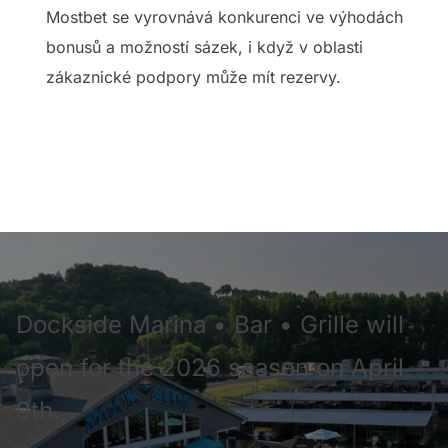
Mostbet se vyrovnává konkurenci ve výhodách
bonusů a možností sázek, i když v oblasti
zákaznické podpory může mít rezervy.
Dockside Marina • Bar • Grille will
open for the 2026 season on April
9th.