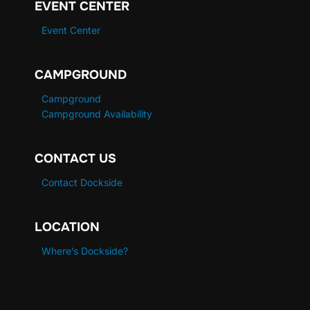
EVENT CENTER
Event Center
CAMPGROUND
Campground
Campground Availability
CONTACT US
Contact Dockside
LOCATION
Where’s Dockside?