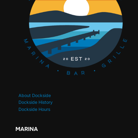
About Dockside
Dockside History
Dockside Hours
MARINA