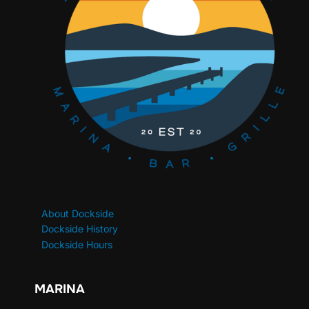
About Dockside
Dockside History
Dockside Hours
MARINA