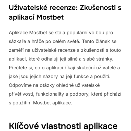
Uživatelské recenze: Zkušenosti s
aplikací Mostbet
Aplikace Mostbet se stala populární volbou pro
sázkaře a hráče po celém světě. Tento článek se
zaměří na uživatelské recenze a zkušenosti s touto
aplikací, které odhalují její silné a slabé stránky.
Přečtěte si, co o aplikaci říkají skuteční uživatelé a
jaké jsou jejich názory na její funkce a použití.
Odpovíme na otázky ohledně uživatelské
přívětivosti, funkcionality a podpory, které přichází
s použitím Mostbet aplikace.
Klíčové vlastnosti aplikace