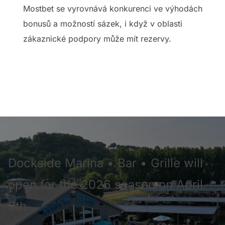
Mostbet se vyrovnává konkurenci ve výhodách
bonusů a možností sázek, i když v oblasti
zákaznické podpory může mít rezervy.
Dockside Marina • Bar • Grille will
open for the 2026 season on April
9th.