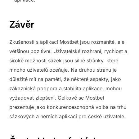
Závěr
Zkušenosti s aplikací Mostbet jsou rozmanité, ale
většinou pozitivní. Uživatelské rozhraní, rychlost a
široké možnosti sázek jsou silné stránky, které
mnoho uživatelů oceňuje. Na druhou stranu je
důležité mít na paměti, že některé aspekty, jako
zákaznická podpora a stabilita aplikace, mohou
vyžadovat zlepšení. Celkově se Mostbet
prezentuje jako konkurenceschopná volba na trhu
sázkových a herních aplikací pro české uživatele.