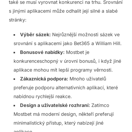
také se musí vyrovnat konkurenci na trhu. Srovnání
s jinými aplikacemi může odhalit její silné a slabé
stránky:
Výběr sázek:
Nejrůznější možnosti sázek ve
srovnání s aplikacemi jako Bet365 a William Hill.
Bonusové nabídky:
Mostbet je
konkurenceschopný v úrovni bonusů, i když jiné
aplikace mohou mít lepší programy věrnosti.
Zákaznická podpora:
Mnoho uživatelů
preferuje podporu alternativních aplikací, které
nabídnou rychlejší reakce.
Design a uživatelské rozhraní:
Zatímco
Mostbet má moderní design, někteří preferují
minimalistický přístup, který nabízejí jiné
aplikace.