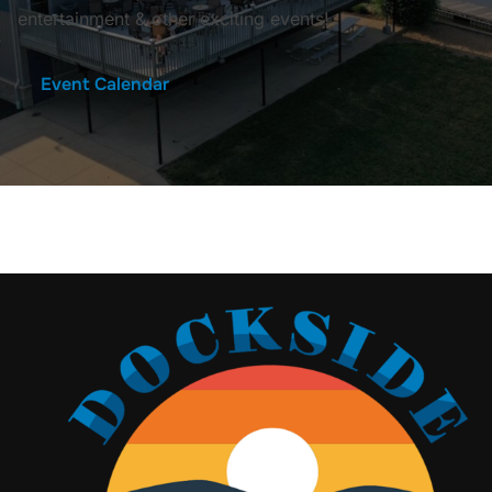
entertainment & other exciting events!
Event Calendar