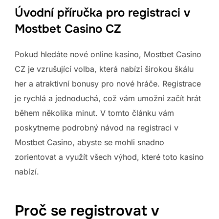
Úvodní příručka pro registraci v
Mostbet Casino CZ
Pokud hledáte nové online kasino, Mostbet Casino
CZ je vzrušující volba, která nabízí širokou škálu
her a atraktivní bonusy pro nové hráče. Registrace
je rychlá a jednoduchá, což vám umožní začít hrát
během několika minut. V tomto článku vám
poskytneme podrobný návod na registraci v
Mostbet Casino, abyste se mohli snadno
zorientovat a využít všech výhod, které toto kasino
nabízí.
Proč se registrovat v