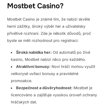
Mostbet Casino?
Mostbet Casino je známé tím, že nabízí skvělé
herní zážitky, široký výběr her a uživatelsky
přívětivé rozhraní. Zde je několik důvodů, proč
byste se měli rozhodnout pro registraci:
Široká nabídka her:
Od automatů po živé
kasino, Mostbet nabízí něco pro každého.
Atraktivní bonusy:
Noví hráči mohou využít
velkorysé uvítací bonusy a pravidelné
promoakce.
Bezpečnost a důvěryhodnost:
Mostbet je
licencováno a zajišťuje vysokou úroveň ochrany
hráčských dat.