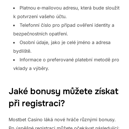
Platnou e-mailovou adresu, která bude sloužit
k potvrzení vašeho účtu.
Telefonní číslo pro případ ověření identity a
bezpečnostních opatření.
Osobní údaje, jako je celé jméno a adresa
bydliště.
Informace o preferované platební metodě pro
vklady a výběry.
Jaké bonusy můžete získat
při registraci?
Mostbet Casino láká nové hráče různými bonusy.
Po úspěšné registraci můžete očekávat následující: