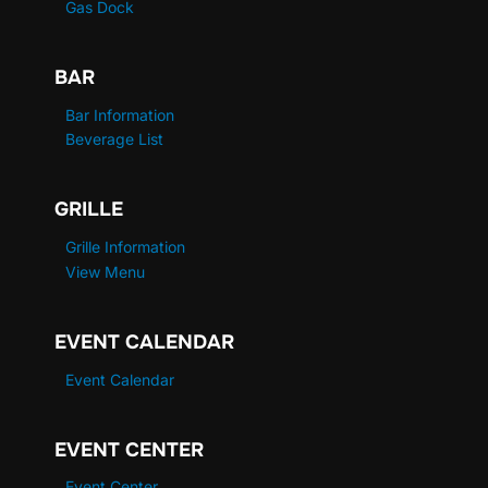
Gas Dock
BAR
Bar Information
Beverage List
GRILLE
Grille Information
View Menu
EVENT CALENDAR
Event Calendar
EVENT CENTER
Event Center