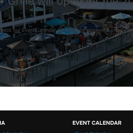
 Grille will open for the 2
check our Event Calendar for live entertainment & other exci
NA
EVENT CALENDAR