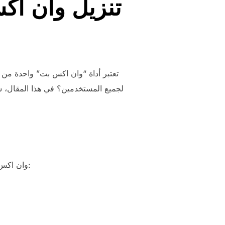
تنزيل وان اك
تعتبر أداة “وان اكس بت” واحدة من 
لجميع المستخدمين؟ في هذا المقال، 
وان اكس بت يوفر مجموعة واسعة من الميزات التي تجعله خياراً محبباً للعديد من المستخدمين. من بين هذه الميزات: