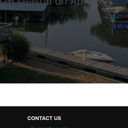
026 season on April 9th.
ting events!
CONTACT US