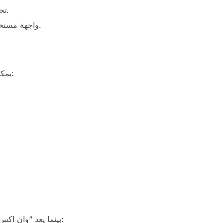
تحديثات منتظمة: يتلقى البرنامج تحديثات دورية تضمن لك الاستفادة من أحدث الميزات والتغييرات الأمنية.
واجهة مستخدم بسيطة: تصميم سهل الاستخدام يجعل من السهل على جميع المستخدمين التنقل واستخدام البرنامج.
يمكن لمستخدمي أنظمة التشغيل المختلفة تنزيل برنامج وان اكس بت بسهولة. إليك خطوات بسيطة للقيام بذلك:
بينما يعد “وان اكس بت” خياراً ممتازاً، من المهم أيضاً النظر في خيارات أخرى مثل “لاونشر” و”نوفا لانشر”. إليك مقارنة سريعة: