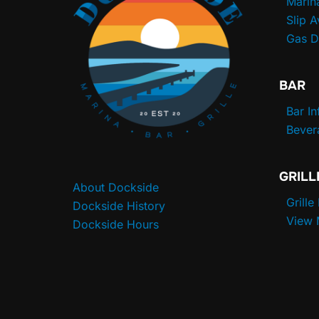
Marin
Slip A
Gas 
BAR
Bar I
Bever
GRILL
About Dockside
Grille
Dockside History
View
Dockside Hours