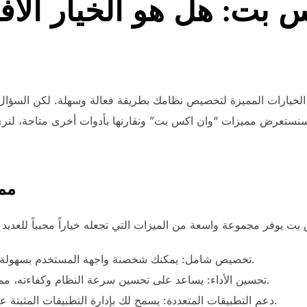
س بت: هل هو الخيار ال
الخيارات المميزة لتخصيص نظامك بطريقة فعالة وسهلة. لكن السؤال 
سنستعرض مميزات “وان اكس بت” ونقارنها بأدوات أخرى متاحة، لنر
مم
تخصيص شامل: يمكنك شخصنة واجهة المستخدم بسهولة، بما في ذلك الأيقونات والخلفيات.
تحسين الأداء: يساعد على تحسين سرعة النظام وكفاءته، مما يؤثر إيجاباً على تجربة الاستخدام.
دعم التطبيقات المتعددة: يسمح لك بإدارة التطبيقات المثبتة على نظامك بطريقة بسيطة وفعالة.