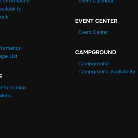
a Information
Event Calendar
vailability
Dock
EVENT CENTER
Event Center
nformation
CAMPGROUND
age List
Campground
Campground Availability
E
 Information
 Menu