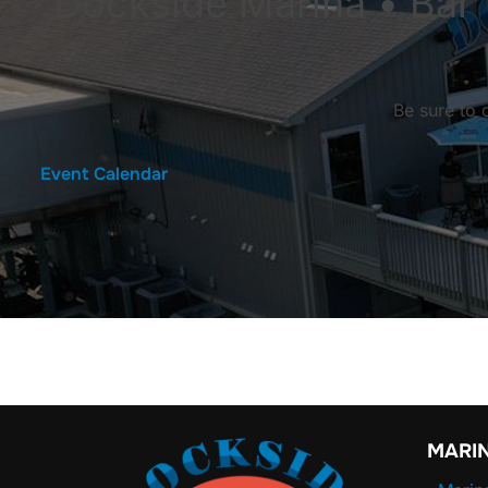
Dockside Marina • Bar •
Be sure to 
Event Calendar
MARI