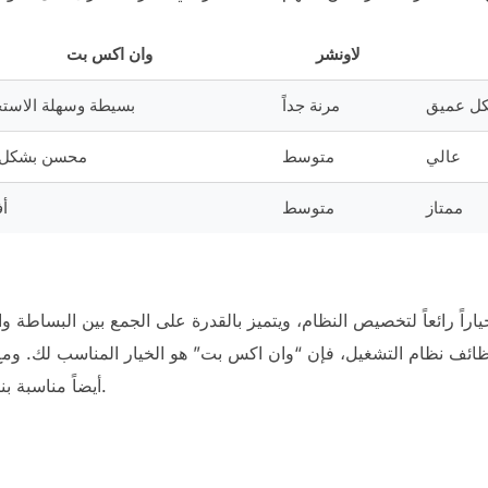
لاونشر
وان اكس بت
كل عميق
مرنة جداً
بسيطة وسهلة الاستخ
عالي
متوسط
محسن بشكل 
ممتاز
متوسط
أ
راً رائعاً لتخصيص النظام، ويتميز بالقدرة على الجمع بين البساطة و
ائف نظام التشغيل، فإن “وان اكس بت” هو الخيار المناسب لك. ومع
disponível أيضاً مناسبة بناءً على الاحتياجات الفردية.