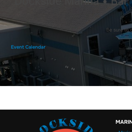
Dockside Marina • Bar •
Be sure to 
Event Calendar
MARI