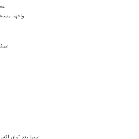
تحديثات منتظمة: يتلقى البرنامج تحديثات دورية تضمن لك الاستفادة من أحدث الميزات والتغييرات الأمنية.
واجهة مستخدم بسيطة: تصميم سهل الاستخدام يجعل من السهل على جميع المستخدمين التنقل واستخدام البرنامج.
يمكن لمستخدمي أنظمة التشغيل المختلفة تنزيل برنامج وان اكس بت بسهولة. إليك خطوات بسيطة للقيام بذلك:
بينما يعد “وان اكس بت” خياراً ممتازاً، من المهم أيضاً النظر في خيارات أخرى مثل “لاونشر” و”نوفا لانشر”. إليك مقارنة سريعة: