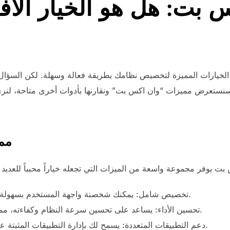
س بت: هل هو الخيار ال
الخيارات المميزة لتخصيص نظامك بطريقة فعالة وسهلة. لكن السؤال 
سنستعرض مميزات “وان اكس بت” ونقارنها بأدوات أخرى متاحة، لنر
مم
تخصيص شامل: يمكنك شخصنة واجهة المستخدم بسهولة، بما في ذلك الأيقونات والخلفيات.
تحسين الأداء: يساعد على تحسين سرعة النظام وكفاءته، مما يؤثر إيجاباً على تجربة الاستخدام.
دعم التطبيقات المتعددة: يسمح لك بإدارة التطبيقات المثبتة على نظامك بطريقة بسيطة وفعالة.