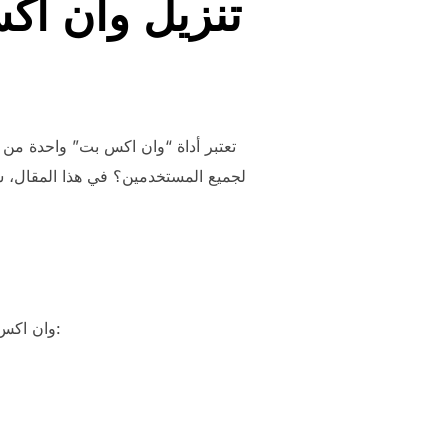
تنزيل وان اك
تعتبر أداة “وان اكس بت” واحدة من 
لجميع المستخدمين؟ في هذا المقال، 
وان اكس بت يوفر مجموعة واسعة من الميزات التي تجعله خياراً محبباً للعديد من المستخدمين. من بين هذه الميزات: