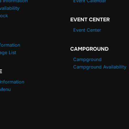
a Information
Event Calendar
vailability
Dock
EVENT CENTER
Event Center
nformation
CAMPGROUND
age List
Campground
Campground Availability
E
 Information
 Menu