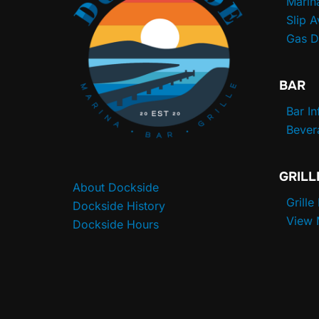
Marin
Slip A
Gas 
BAR
Bar I
Bever
GRILL
About Dockside
Grille
Dockside History
View
Dockside Hours