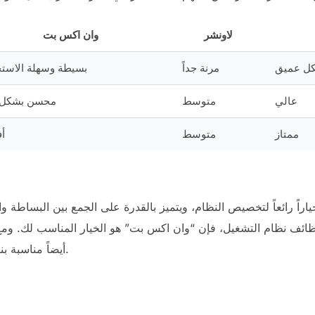
لاونشر
وان اكس بت
كل عميق
مرنة جداً
بسيطة وسهلة الاستخ
عالي
متوسط
محسن بشكل 
ممتاز
متوسط
أ
راً رائعاً لتخصيص النظام، ويتميز بالقدرة على الجمع بين البساطة و
ائف نظام التشغيل، فإن “وان اكس بت” هو الخيار المناسب لك. ومع
disponível أيضاً مناسبة بناءً على الاحتياجات الفردية.