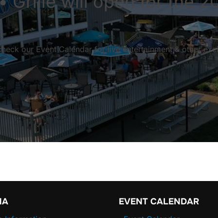
 Grille will open for the 2
check our Event Calendar for live entertainment & other exci
NA
EVENT CALENDAR