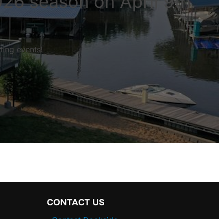
026 season on April 9th.
ting events!
CONTACT US