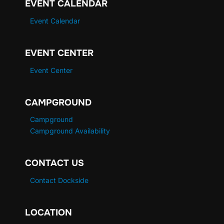
EVENT CALENDAR
Event Calendar
EVENT CENTER
Event Center
CAMPGROUND
Campground
Campground Availability
CONTACT US
Contact Dockside
LOCATION