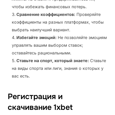
чтобы избежать финансовых потерь.
Сравнение коэффициентов:
Проверяйте
коэффициенты на разных платформах, чтобы
выбрать наилучший вариант.
Избегайте эмоций:
Не позволяйте эмоциям
управлять вашим выбором ставок;
оставайтесь рациональными.
Ставьте на спорт, который знаете:
Ставьте
на виды спорта или лиги, знания о которых у
вас есть.
Регистрация и
скачивание 1xbet