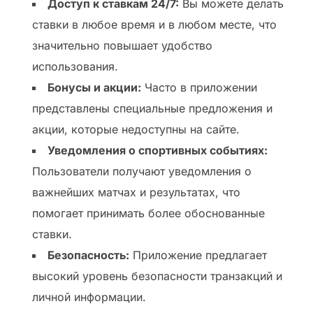
Доступ к ставкам 24/7:
Вы можете делать
ставки в любое время и в любом месте, что
значительно повышает удобство
использования.
Бонусы и акции:
Часто в приложении
представлены специальные предложения и
акции, которые недоступны на сайте.
Уведомления о спортивных событиях:
Пользователи получают уведомления о
важнейших матчах и результатах, что
помогает принимать более обоснованные
ставки.
Безопасность:
Приложение предлагает
высокий уровень безопасности транзакций и
личной информации.