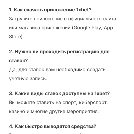
1. Как скачать приложение 1xbet?
Загрузите приложение с официального сайта
или магазина приложений (Google Play, App
Store).
2. Нужно ли проходить регистрацию для
ставок?
Да, для ставок вам необходимо создать
учетную запись.
3. Какие виды ставок доступны на 1xbet?
Вы можете ставить на спорт, киберспорт,
казино и многие другие мероприятия.
4. Как быстро выводятся средства?