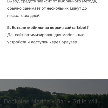
Вывод средств зависит от выбранного метода,
обычно занимает от нескольких минут до
нескольких дней.
5. Есть ли мобильная версия сайта 1xbet?
Да, сайт оптимизирован для мобильных
устройств и доступен через браузер.
Dockside Marina • Bar • Grille will