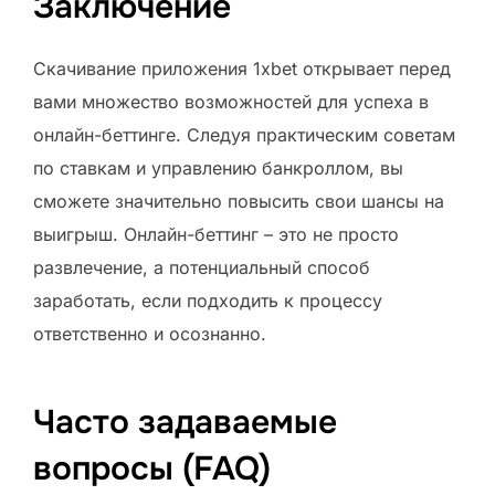
Заключение
Скачивание приложения 1xbet открывает перед
вами множество возможностей для успеха в
онлайн-беттинге. Следуя практическим советам
по ставкам и управлению банкроллом, вы
сможете значительно повысить свои шансы на
выигрыш. Онлайн-беттинг – это не просто
развлечение, а потенциальный способ
заработать, если подходить к процессу
ответственно и осознанно.
Часто задаваемые
вопросы (FAQ)