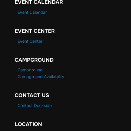
EVENT CALENDAR
Event Calendar
EVENT CENTER
Event Center
CAMPGROUND
Campground
Campground Availability
CONTACT US
Contact Dockside
LOCATION