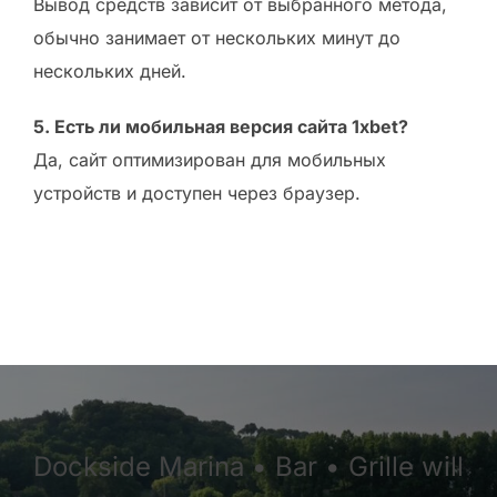
Вывод средств зависит от выбранного метода,
обычно занимает от нескольких минут до
нескольких дней.
5. Есть ли мобильная версия сайта 1xbet?
Да, сайт оптимизирован для мобильных
устройств и доступен через браузер.
Dockside Marina • Bar • Grille will