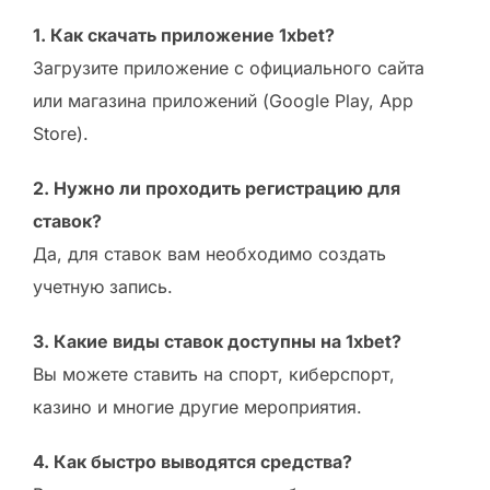
1. Как скачать приложение 1xbet?
Загрузите приложение с официального сайта
или магазина приложений (Google Play, App
Store).
2. Нужно ли проходить регистрацию для
ставок?
Да, для ставок вам необходимо создать
учетную запись.
3. Какие виды ставок доступны на 1xbet?
Вы можете ставить на спорт, киберспорт,
казино и многие другие мероприятия.
4. Как быстро выводятся средства?