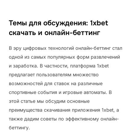
Темы для обсуждения: 1xbet
скачать и онлайн-беттинг
В эру цифровых технологий онлайн-беттинг стал
одной из самых популярных форм развлечений
и заработка. В частности, платформа 1xbet
предлагает пользователям множество
возможностей для ставок на различные
спортивные события и игровые автоматы. В
этой статье мы обсудим основные
преимущества скачивания приложения 1xbet, а
также дадим советы по эффективному онлайн-
беттингу.