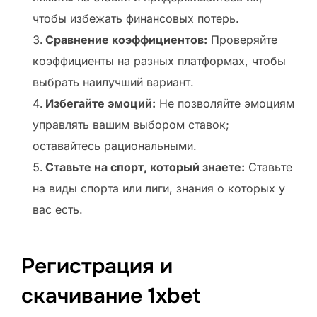
чтобы избежать финансовых потерь.
Сравнение коэффициентов:
Проверяйте
коэффициенты на разных платформах, чтобы
выбрать наилучший вариант.
Избегайте эмоций:
Не позволяйте эмоциям
управлять вашим выбором ставок;
оставайтесь рациональными.
Ставьте на спорт, который знаете:
Ставьте
на виды спорта или лиги, знания о которых у
вас есть.
Регистрация и
скачивание 1xbet