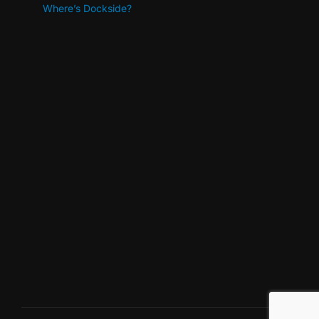
Where’s Dockside?