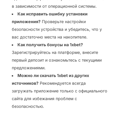
в зависимости от операционной системы.
Как исправить ошибку установки
приложения?
Проверьте настройки
безопасности устройства и убедитесь, что у
вас достаточно места на накопителе.
Как получить бонусы на 1xbet?
Зарегистрируйтесь на платформе, внесите
первый депозит и ознакомьтесь с текущими
предложениями.
Можно ли скачать 1xbet из других
источников?
Рекомендуется всегда
загружать приложение только с официального
сайта для избежания проблем с
безопасностью.