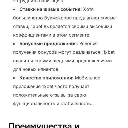
затруднить навигацию.
Ставки на живые события:
Хотя
большинство букмекеров предлагают живые
ставки, 1xbet выделяется своими высокими
коэффициентами в этом сегменте.
Бонусные предложения:
Условия
получения бонусов могут различаться: 1xbet
славится своими щедрыми предложениями
для новых клиентов.
Качество приложения:
Мобильное
приложение 1xbet часто получает
положительные отзывы за свою
функциональность и стабильность.
Преимущества и