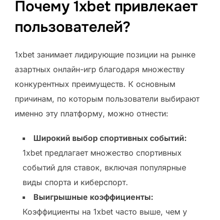
Почему 1xbet привлекает
пользователей?
1xbet занимает лидирующие позиции на рынке
азартных онлайн-игр благодаря множеству
конкурентных преимуществ. К основным
причинам, по которым пользователи выбирают
именно эту платформу, можно отнести:
Широкий выбор спортивных событий:
1xbet предлагает множество спортивных
событий для ставок, включая популярные
виды спорта и киберспорт.
Выигрышные коэффициенты:
Коэффициенты на 1xbet часто выше, чем у