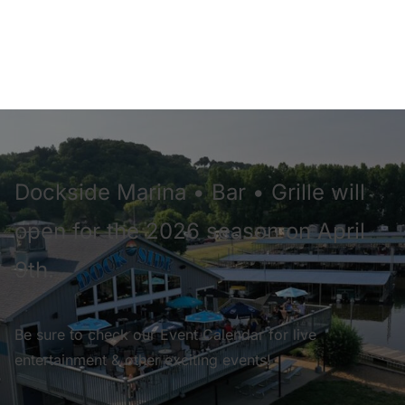
Dockside Marina • Bar • Grille will
open for the 2026 season on April
9th.
Be sure to check our Event Calendar for live
entertainment & other exciting events!