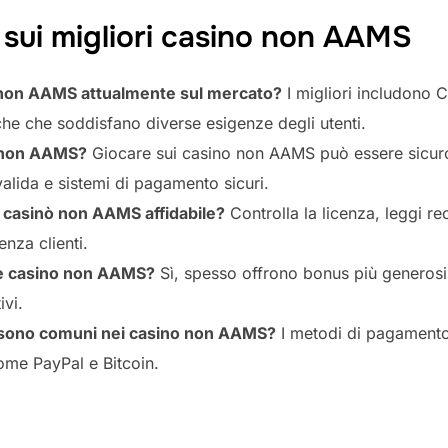
sui migliori casino non AAMS
no non AAMS attualmente sul mercato?
I migliori includono 
che che soddisfano diverse esigenze degli utenti.
o non AAMS?
Giocare sui casino non AAMS può essere sicuro
alida e sistemi di pagamento sicuri.
 casinò non AAMS affidabile?
Controlla la licenza, leggi rec
nza clienti.
re casino non AAMS?
Sì, spesso offrono bonus più generosi,
ivi.
 sono comuni nei casino non AAMS?
I metodi di pagamento
come PayPal e Bitcoin.