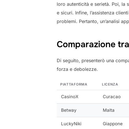
loro autenticità e serietà. Poi, 
e sicuri. Infine, l’assistenza clie
problemi. Pertanto, un’analisi app
Comparazione tra 
Di seguito, presenterò una compa
forza e debolezze.
PIATTAFORMA
LICENZA
CasinoX
Curacao
Betway
Malta
LuckyNiki
Giappone