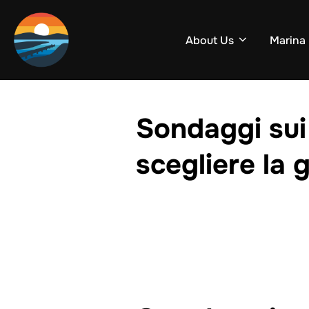
Skip
to
About Us
Marina
content
Sondaggi sui
scegliere la 