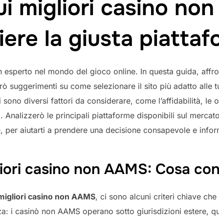
i migliori casino no
ere la giusta piatta
esperto nel mondo del gioco online. In questa guida, affro
irò suggerimenti su come selezionare il sito più adatto alle t
sono diversi fattori da considerare, come l’affidabilità, le 
rti. Analizzerò le principali piattaforme disponibili sul merca
e, per aiutarti a prendere una decisione consapevole e infor
liori casino non AAMS: Cosa con
migliori casino non AAMS
, ci sono alcuni criteri chiave c
nza: i casinò non AAMS operano sotto giurisdizioni estere, qu