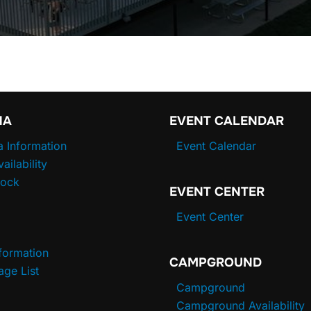
NA
EVENT CALENDAR
a Information
Event Calendar
vailability
Dock
EVENT CENTER
Event Center
nformation
CAMPGROUND
age List
Campground
Campground Availability