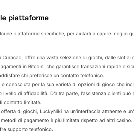
lle piattaforme
lcune piattaforme specifiche, per aiutarti a capire meglio
 Curacao, offre una vasta selezione di giochi, dalle slot ai
pagamenti in Bitcoin, che garantisce transazioni rapide e sicu
oddisfare chi preferisce un contatto telefonico.
è conosciuta per la sua varietà di opzioni di gioco che incl
 livello di affidabilità. D’altra parte, l’assistenza clienti pu
i contatto limitate.
fferta di giochi, LuckyNiki ha un’interfaccia attraente e un’
di metodi di pagamento è più limitata rispetto ad altri casino. 
fre supporto telefonico.