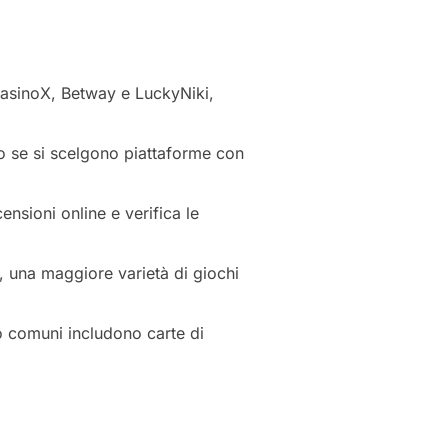
CasinoX, Betway e LuckyNiki,
 se si scelgono piattaforme con
ensioni online e verifica le
 una maggiore varietà di giochi
 comuni includono carte di