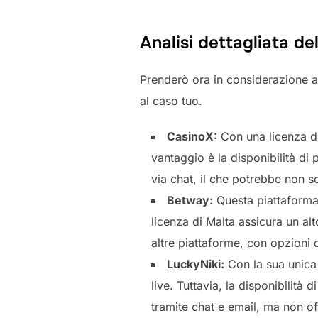
Analisi dettagliata de
Prenderò ora in considerazione a
al caso tuo.
CasinoX:
Con una licenza di
vantaggio è la disponibilità di 
via chat, il che potrebbe non s
Betway:
Questa piattaforma 
licenza di Malta assicura un alto
altre piattaforme, con opzioni d
LuckyNiki:
Con la sua unica o
live. Tuttavia, la disponibilità 
tramite chat e email, ma non of