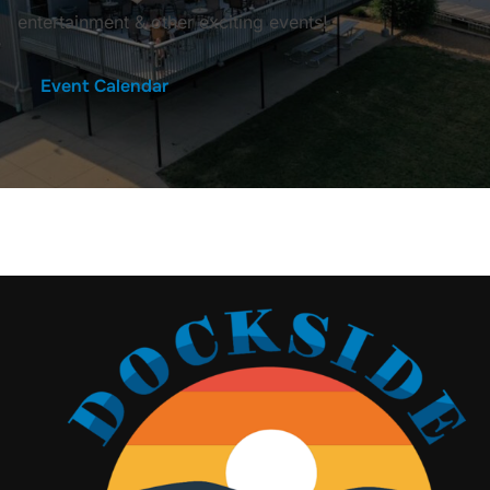
entertainment & other exciting events!
Event Calendar