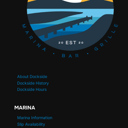
About Dockside
Dockside History
Dockside Hours
MARINA
Marina Information
Slip Availability