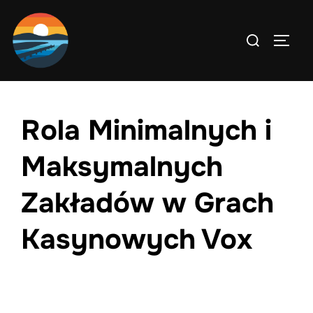
Skip
to
Search
TOGG
content
for:
Rola Minimalnych i
Maksymalnych
Zakładów w Grach
Kasynowych Vox