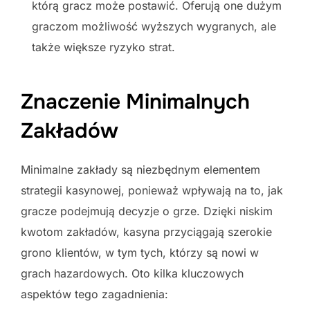
którą gracz może postawić. Oferują one dużym
graczom możliwość wyższych wygranych, ale
także większe ryzyko strat.
Znaczenie Minimalnych
Zakładów
Minimalne zakłady są niezbędnym elementem
strategii kasynowej, ponieważ wpływają na to, jak
gracze podejmują decyzje o grze. Dzięki niskim
kwotom zakładów, kasyna przyciągają szerokie
grono klientów, w tym tych, którzy są nowi w
grach hazardowych. Oto kilka kluczowych
aspektów tego zagadnienia: