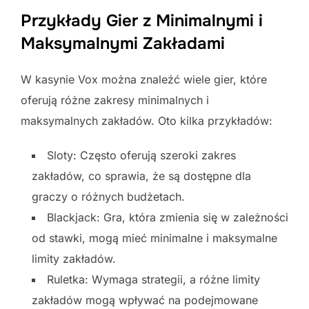
Przykłady Gier z Minimalnymi i
Maksymalnymi Zakładami
W kasynie Vox można znaleźć wiele gier, które
oferują różne zakresy minimalnych i
maksymalnych zakładów. Oto kilka przykładów:
Sloty: Często oferują szeroki zakres
zakładów, co sprawia, że są dostępne dla
graczy o różnych budżetach.
Blackjack: Gra, która zmienia się w zależności
od stawki, mogą mieć minimalne i maksymalne
limity zakładów.
Ruletka: Wymaga strategii, a różne limity
zakładów mogą wpływać na podejmowane