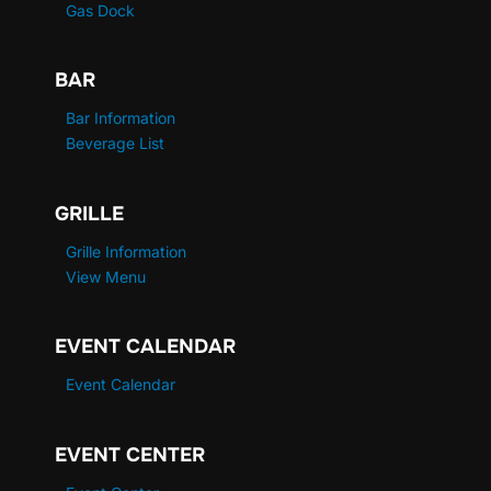
Gas Dock
BAR
Bar Information
Beverage List
GRILLE
Grille Information
View Menu
EVENT CALENDAR
Event Calendar
EVENT CENTER