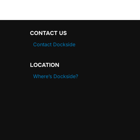
CONTACT US
Contact Dockside
LOCATION
Where’s Dockside?