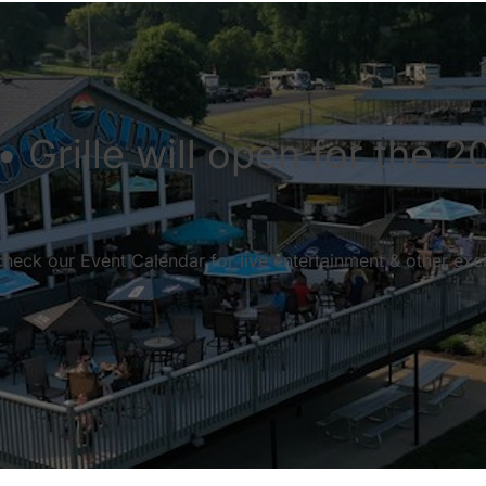
 Grille will open for the 2
check our Event Calendar for live entertainment & other exci