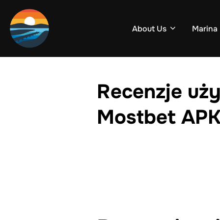
Skip
to
About Us
Marina
content
Recenzje uży
Mostbet AP