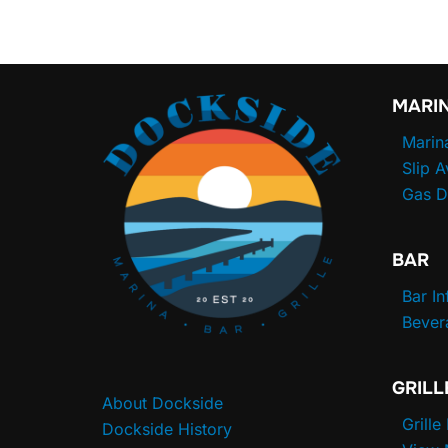
MARI
Marin
Slip A
Gas 
BAR
Bar I
Bever
GRILL
About Dockside
Grille
Dockside History