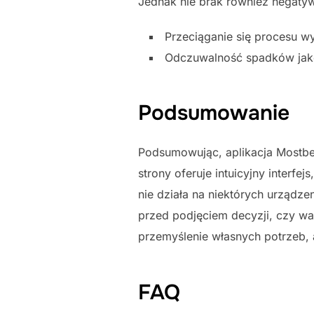
Jednak nie brak również negaty
Przeciąganie się procesu w
Odczuwalność spadków jakoś
Podsumowanie
Podsumowując, aplikacja Mostbe
strony oferuje intuicyjny interf
nie działa na niektórych urządze
przed podjęciem decyzji, czy wa
przemyślenie własnych potrzeb, a
FAQ