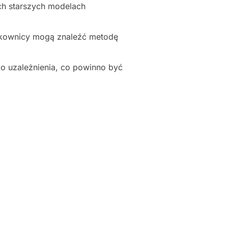
ch starszych modelach
ytkownicy mogą znaleźć metodę
ko uzależnienia, co powinno być