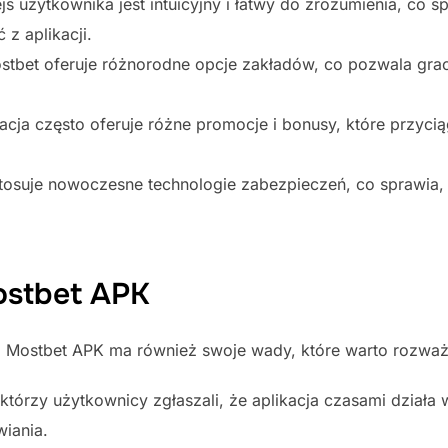
ejs użytkownika jest intuicyjny i łatwy do zrozumienia, co 
z aplikacji.
tbet oferuje różnorodne opcje zakładów, co pozwala gra
acja często oferuje różne promocje i bonusy, które przyc
tosuje nowoczesne technologie zabezpieczeń, co sprawia,
ostbet APK
a Mostbet APK ma również swoje wady, które warto rozważy
którzy użytkownicy zgłaszali, że aplikacja czasami działa
wiania.