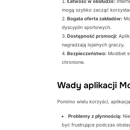
Łatwość w obsłudze:
Interf
mogą szybko zacząć korzystać 
Bogata oferta zakładów:
Mos
dyscyplin sportowych.
Dostępność promocji:
Aplik
nagradzają lojalnych graczy.
Bezpieczeństwo:
Mostbet s
chronione.
Wady aplikacji M
Pomimo wielu korzyści, aplikacj
Problemy z płynnością:
Nie
być frustrujące podczas obsta