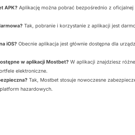
et APK?
Aplikację można pobrać bezpośrednio z oficjalnej 
 darmowa?
Tak, pobranie i korzystanie z aplikacji jest da
na iOS?
Obecnie aplikacja jest głównie dostępna dla urzą
dostępne w aplikacji Mostbet?
W aplikacji znajdziesz różne
rtfele elektroniczne.
 bezpieczna?
Tak, Mostbet stosuje nowoczesne zabezpiecz
 platform hazardowych.