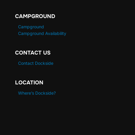
CAMPGROUND
Campground
Campground Availability
CONTACT US
Contact Dockside
LOCATION
Where’s Dockside?