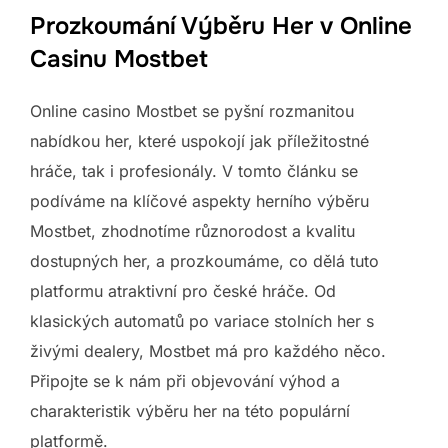
Prozkoumání Výběru Her v Online
Casinu Mostbet
Online casino Mostbet se pyšní rozmanitou
nabídkou her, které uspokojí jak příležitostné
hráče, tak i profesionály. V tomto článku se
podíváme na klíčové aspekty herního výběru
Mostbet, zhodnotíme různorodost a kvalitu
dostupných her, a prozkoumáme, co dělá tuto
platformu atraktivní pro české hráče. Od
klasických automatů po variace stolních her s
živými dealery, Mostbet má pro každého něco.
Připojte se k nám při objevování výhod a
charakteristik výběru her na této populární
platformě.