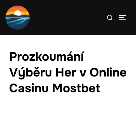
Skip
to
Search
TOGG
content
for:
Prozkoumání
Výběru Her v Online
Casinu Mostbet