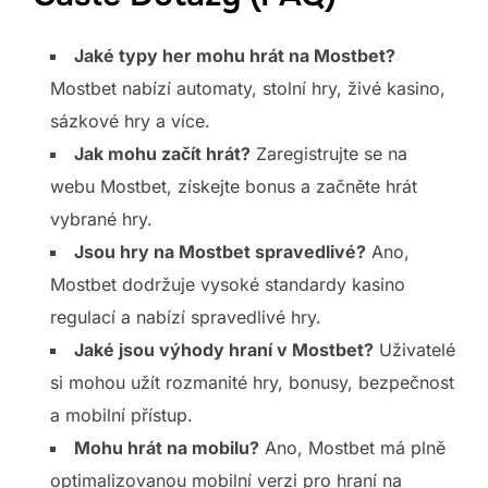
Jaké typy her mohu hrát na Mostbet?
Mostbet nabízí automaty, stolní hry, živé kasino,
sázkové hry a více.
Jak mohu začít hrát?
Zaregistrujte se na
webu Mostbet, získejte bonus a začněte hrát
vybrané hry.
Jsou hry na Mostbet spravedlivé?
Ano,
Mostbet dodržuje vysoké standardy kasino
regulací a nabízí spravedlivé hry.
Jaké jsou výhody hraní v Mostbet?
Uživatelé
si mohou užít rozmanité hry, bonusy, bezpečnost
a mobilní přístup.
Mohu hrát na mobilu?
Ano, Mostbet má plně
optimalizovanou mobilní verzi pro hraní na