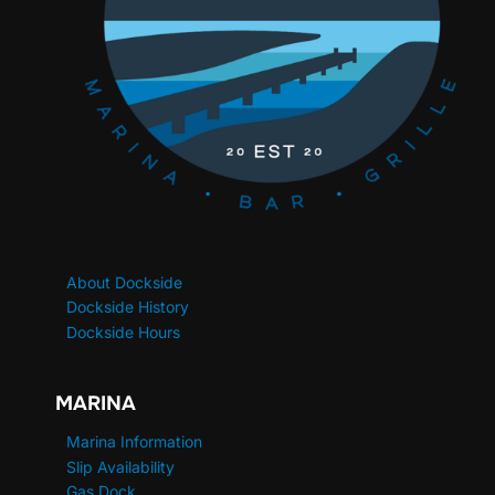
About Dockside
Dockside History
Dockside Hours
MARINA
Marina Information
Slip Availability
Gas Dock