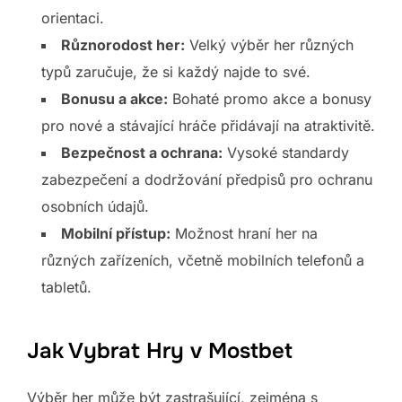
orientaci.
Různorodost her:
Velký výběr her různých
typů zaručuje, že si každý najde to své.
Bonusu a akce:
Bohaté promo akce a bonusy
pro nové a stávající hráče přidávají na atraktivitě.
Bezpečnost a ochrana:
Vysoké standardy
zabezpečení a dodržování předpisů pro ochranu
osobních údajů.
Mobilní přístup:
Možnost hraní her na
různých zařízeních, včetně mobilních telefonů a
tabletů.
Jak Vybrat Hry v Mostbet
Výběr her může být zastrašující, zejména s