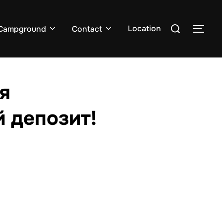
Search
Location
Campground
Contact
TOG
for:
я
 депозит!