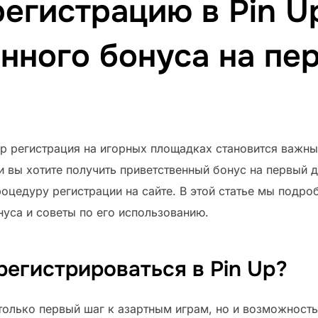
егистрацию в Pin U
нного бонуса на пе
р регистрация на игорных площадках становится важн
и вы хотите получить приветственный бонус на первый де
оцедуру регистрации на сайте. В этой статье мы подр
уса и советы по его использованию.
регистрироваться в Pin Up?
 только первый шаг к азартным играм, но и возможност