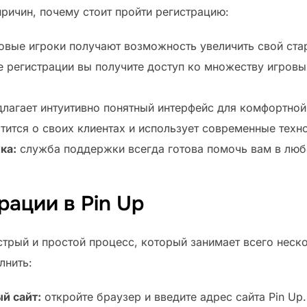
ричин, почему стоит пройти регистрацию:
овые игроки получают возможность увеличить свой ста
 регистрации вы получите доступ ко множеству игровых
лагает интуитивно понятный интерфейс для комфортной
тится о своих клиентах и использует современные техн
ка:
служба поддержки всегда готова помочь вам в люб
рации в Pin Up
стрый и простой процесс, который занимает всего неск
лнить:
й сайт:
откройте браузер и введите адрес сайта Pin Up.