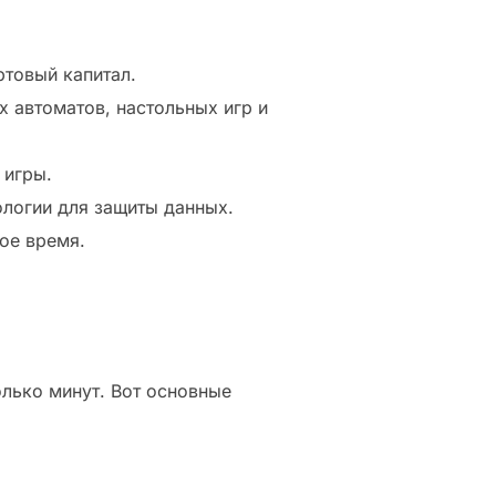
ртовый капитал.
 автоматов, настольных игр и
 игры.
ологии для защиты данных.
ое время.
олько минут. Вот основные