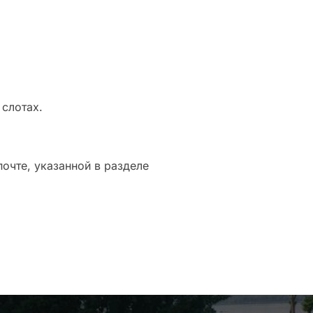
 слотах.
очте, указанной в разделе