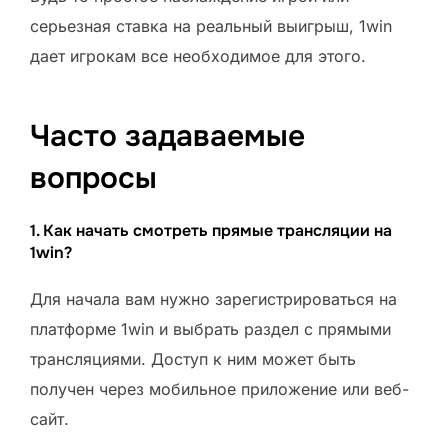
серьезная ставка на реальный выигрыш, 1win
дает игрокам все необходимое для этого.
Часто задаваемые
вопросы
1. Как начать смотреть прямые трансляции на
1win?
Для начала вам нужно зарегистрироваться на
платформе 1win и выбрать раздел с прямыми
трансляциями. Доступ к ним может быть
получен через мобильное приложение или веб-
сайт.