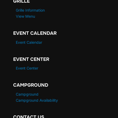
GRILLE
Grille Information
View Menu
EVENT CALENDAR
Event Calendar
EVENT CENTER
Event Center
CAMPGROUND
Campground
Campground Availability
CONTACT US