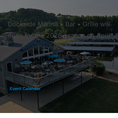
Dockside Marina • Bar • Grille will
open for the 2026 season on April
9th.
Be sure to check our Event Calendar for live
entertainment & other exciting events!
Event Calendar