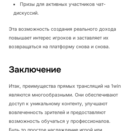
Призы для активных участников чат-
дискуссий.
Эта возможность создания реального дохода
повышает интерес игроков и заставляет их
возвращаться на платформу снова и снова.
Заключение
Итак, преимущества прямых трансляций на 1win
являются многообразными. Они обеспечивают
доступ к уникальному контенту, улучшают
вовлеченность зрителей и предоставляют
возможность обучаться у профессионалов.
Будь то простое наслаждение игрой или