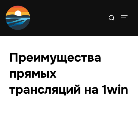
Skip
to
Search
TOGG
content
for:
Преимущества
прямых
трансляций на 1win