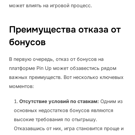
может влиять на игровой процесс.
Преимущества отказа от
бонусов
В первую очередь, отказ от бонусов на
платформе Pin Up может обзавестись рядом
важных преимуществ. Вот несколько ключевых
моментов:
Отсутствие условий по ставкам:
Одним из
основных недостатков бонусов являются
высокие требования по отыгрышу.
Отказавшись от них, игра становится проще и