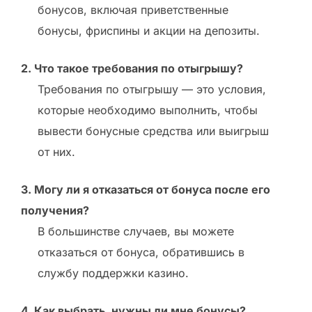
бонусов, включая приветственные
бонусы, фриспины и акции на депозиты.
2. Что такое требования по отыгрышу?
Требования по отыгрышу — это условия,
которые необходимо выполнить, чтобы
вывести бонусные средства или выигрыш
от них.
3. Могу ли я отказаться от бонуса после его
получения?
В большинстве случаев, вы можете
отказаться от бонуса, обратившись в
службу поддержки казино.
4. Как выбрать, нужны ли мне бонусы?