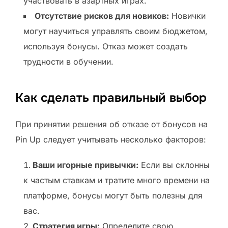
участвовать в азартных играх.
Отсутствие рисков для новиков:
Новички
могут научиться управлять своим бюджетом,
используя бонусы. Отказ может создать
трудности в обучении.
Как сделать правильный выбор
При принятии решения об отказе от бонусов на
Pin Up следует учитывать несколько факторов:
Ваши игорные привычки:
Если вы склонны
к частым ставкам и тратите много времени на
платформе, бонусы могут быть полезны для
вас.
Стратегия игры:
Определите свою