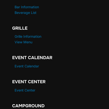
Bar Information
Beverage List
GRILLE
Grille Information
View Menu
EVENT CALENDAR
Event Calendar
EVENT CENTER
Event Center
CAMPGROUND