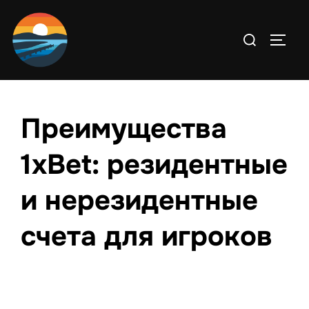
Skip
to
Search
TOGG
content
for:
Преимущества
1xBet: резидентные
и нерезидентные
счета для игроков