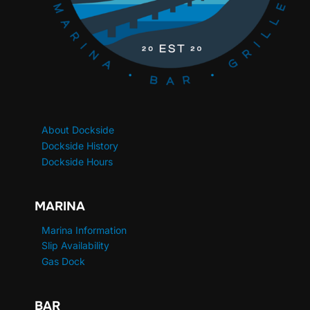
About Dockside
Dockside History
Dockside Hours
MARINA
Marina Information
Slip Availability
Gas Dock
BAR