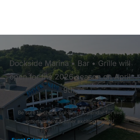
Dockside Marina • Bar • Grille will
open for the 2026 season on April
9th.
Be sure to check our Event Calendar for live
entertainment & other exciting events!
Event Calendar