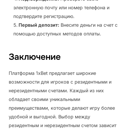
электронную почту или номер телефона и
подтвердите регистрацию.
Первый депозит:
Внесите деньги на счет с
помощью доступных методов оплаты.
Заключение
Платформа 1xBet предлагает широкие
возможности для игроков с резидентными и
нерезидентными счетами. Каждый из них
обладает своими уникальными
преимуществами, которые делают игру более
удобной и выгодной. Выбор между
резидентным и нерезидентным счетом зависит