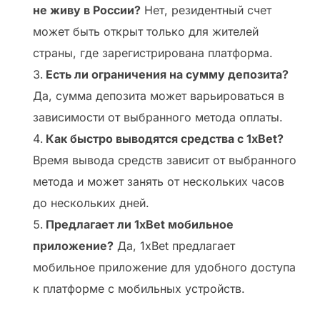
не живу в России?
Нет, резидентный счет
может быть открыт только для жителей
страны, где зарегистрирована платформа.
Есть ли ограничения на сумму депозита?
Да, сумма депозита может варьироваться в
зависимости от выбранного метода оплаты.
Как быстро выводятся средства с 1xBet?
Время вывода средств зависит от выбранного
метода и может занять от нескольких часов
до нескольких дней.
Предлагает ли 1xBet мобильное
приложение?
Да, 1xBet предлагает
мобильное приложение для удобного доступа
к платформе с мобильных устройств.