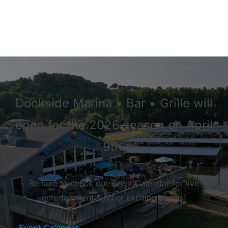
Dockside Marina • Bar • Grille will
open for the 2026 season on April
9th.
Be sure to check our Event Calendar for live
entertainment & other exciting events!
Event Calendar