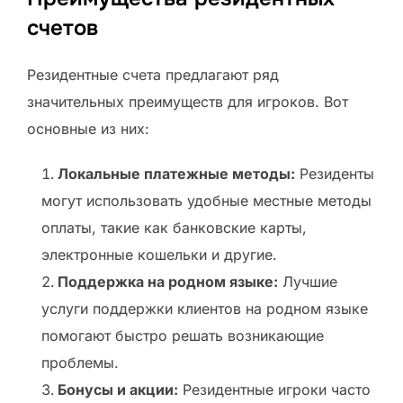
счетов
Резидентные счета предлагают ряд
значительных преимуществ для игроков. Вот
основные из них:
Локальные платежные методы:
Резиденты
могут использовать удобные местные методы
оплаты, такие как банковские карты,
электронные кошельки и другие.
Поддержка на родном языке:
Лучшие
услуги поддержки клиентов на родном языке
помогают быстро решать возникающие
проблемы.
Бонусы и акции:
Резидентные игроки часто