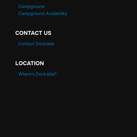
Campground
Campground Availability
CONTACT US
Contact Dockside
LOCATION
Where’s Dockside?