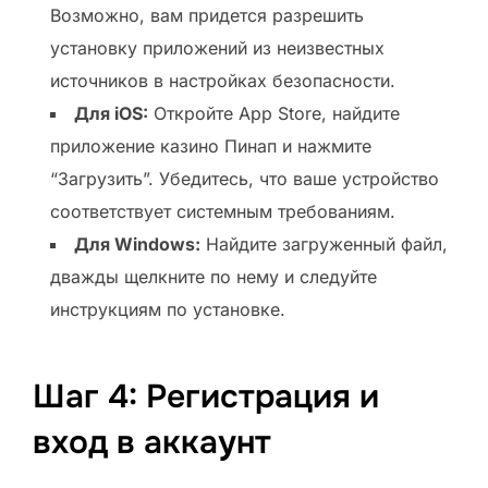
Возможно, вам придется разрешить
установку приложений из неизвестных
источников в настройках безопасности.
Для iOS:
Откройте App Store, найдите
приложение казино Пинап и нажмите
“Загрузить”. Убедитесь, что ваше устройство
соответствует системным требованиям.
Для Windows:
Найдите загруженный файл,
дважды щелкните по нему и следуйте
инструкциям по установке.
Шаг 4: Регистрация и
вход в аккаунт