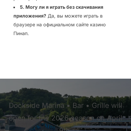
5. Могу ли я играть без скачивания
приложения?
Да, вы можете играть в
браузере на официальном сайте казино
Пинап.
Dockside Marina • Bar • Grille will
open for the 2026 season on April
9th.