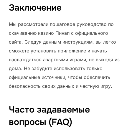
Заключение
Мы рассмотрели пошаговое руководство по
скачиванию казино Пинап с официального
сайта. Следуя данным инструкциям, вы легко
сможете установить приложение и начать
наслаждаться азартными играми, не выходя из
дома. Не забудьте использовать только
официальные источники, чтобы обеспечить
безопасность своих данных и честную игру.
Часто задаваемые
вопросы (FAQ)