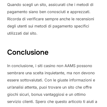
Quando scegli un sito, assicurati che i metodi di
pagamento siano ben conosciuti e apprezzati.
Ricorda di verificare sempre anche le recensioni
degli utenti sui metodi di pagamento specifici
utilizzati dal sito.
Conclusione
In conclusione, i siti casino non AAMS possono
sembrare una scelta inquietante, ma non devono
essere sottovalutati. Con le giuste informazioni e
un’analisi attenta, puoi trovare un sito che offre
giochi sicuri, bonus vantaggiosi e un ottimo
servizio clienti. Spero che questo articolo ti aiuti a