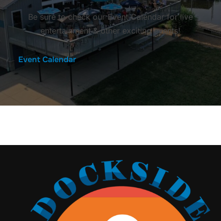
Be sure to check our Event Calendar for live
entertainment & other exciting events!
Event Calendar