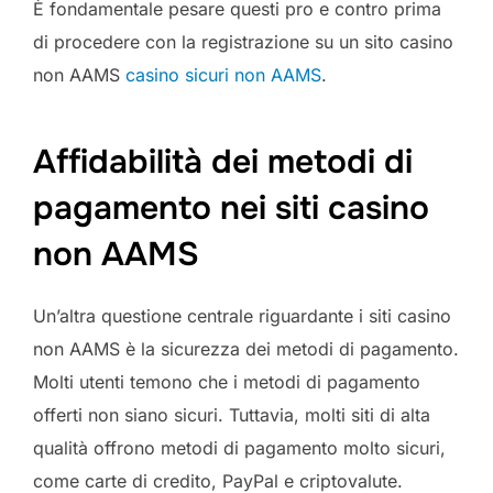
È fondamentale pesare questi pro e contro prima
di procedere con la registrazione su un sito casino
non AAMS
casino sicuri non AAMS
.
Affidabilità dei metodi di
pagamento nei siti casino
non AAMS
Un’altra questione centrale riguardante i siti casino
non AAMS è la sicurezza dei metodi di pagamento.
Molti utenti temono che i metodi di pagamento
offerti non siano sicuri. Tuttavia, molti siti di alta
qualità offrono metodi di pagamento molto sicuri,
come carte di credito, PayPal e criptovalute.