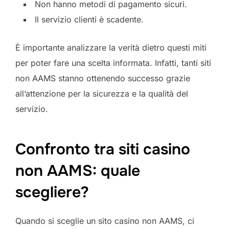
Non hanno metodi di pagamento sicuri.
Il servizio clienti è scadente.
È importante analizzare la verità dietro questi miti
per poter fare una scelta informata. Infatti, tanti siti
non AAMS stanno ottenendo successo grazie
all’attenzione per la sicurezza e la qualità del
servizio.
Confronto tra siti casino
non AAMS: quale
scegliere?
Quando si sceglie un sito casino non AAMS, ci