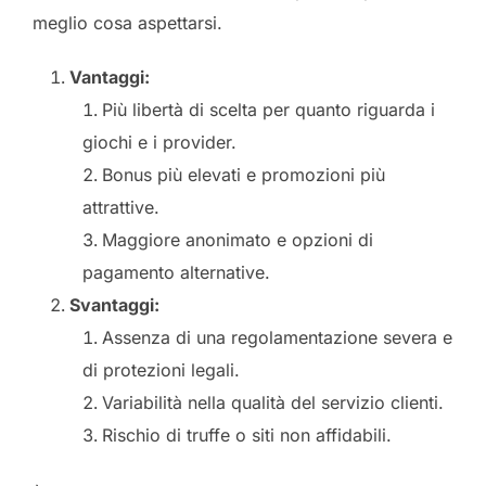
meglio cosa aspettarsi.
Vantaggi:
Più libertà di scelta per quanto riguarda i
giochi e i provider.
Bonus più elevati e promozioni più
attrattive.
Maggiore anonimato e opzioni di
pagamento alternative.
Svantaggi:
Assenza di una regolamentazione severa e
di protezioni legali.
Variabilità nella qualità del servizio clienti.
Rischio di truffe o siti non affidabili.