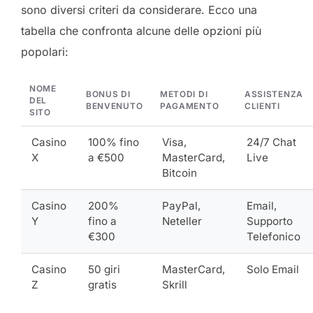
sono diversi criteri da considerare. Ecco una
tabella che confronta alcune delle opzioni più
popolari:
NOME
BONUS DI
METODI DI
ASSISTENZA
DEL
BENVENUTO
PAGAMENTO
CLIENTI
SITO
Casino
100% fino
Visa,
24/7 Chat
X
a €500
MasterCard,
Live
Bitcoin
Casino
200%
PayPal,
Email,
Y
fino a
Neteller
Supporto
€300
Telefonico
Casino
50 giri
MasterCard,
Solo Email
Z
gratis
Skrill