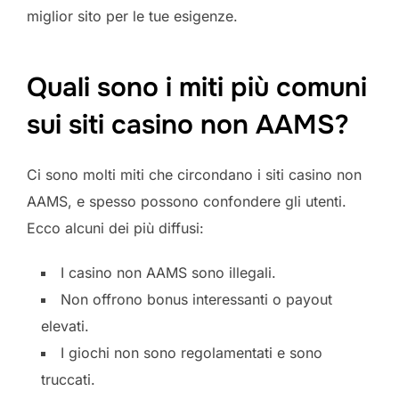
miglior sito per le tue esigenze.
Quali sono i miti più comuni
sui siti casino non AAMS?
Ci sono molti miti che circondano i siti casino non
AAMS, e spesso possono confondere gli utenti.
Ecco alcuni dei più diffusi:
I casino non AAMS sono illegali.
Non offrono bonus interessanti o payout
elevati.
I giochi non sono regolamentati e sono
truccati.