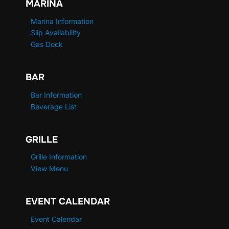
MARINA
Marina Information
Slip Availability
Gas Dock
BAR
Bar Information
Beverage List
GRILLE
Grille Information
View Menu
EVENT CALENDAR
Event Calendar