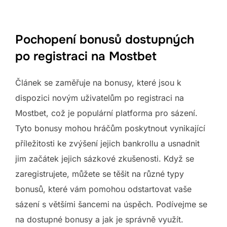
Pochopení bonusů dostupných
po registraci na Mostbet
Článek se zaměřuje na bonusy, které jsou k
dispozici novým uživatelům po registraci na
Mostbet, což je populární platforma pro sázení.
Tyto bonusy mohou hráčům poskytnout vynikající
příležitosti ke zvýšení jejich bankrollu a usnadnit
jim začátek jejich sázkové zkušenosti. Když se
zaregistrujete, můžete se těšit na různé typy
bonusů, které vám pomohou odstartovat vaše
sázení s většími šancemi na úspěch. Podívejme se
na dostupné bonusy a jak je správně využít.