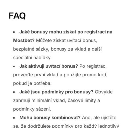
FAQ
Jaké bonusy mohu získat po registraci na
Mostbet?
Můžete získat uvítací bonus,
bezplatné sázky, bonusy za vklad a další
speciální nabídky.
Jak aktivuji uvítací bonus?
Po registraci
proveďte první vklad a použijte promo kód,
pokud je potřeba.
Jaké jsou podmínky pro bonusy?
Obvykle
zahrnují minimální vklad, časové limity a
podmínky sázení.
Mohu bonusy kombinovat?
Ano, ale ujistěte
se, že dodržujete podmínky pro každý jednotlivý