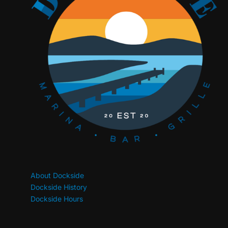
About Dockside
Dockside History
Dockside Hours