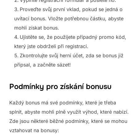
Vyplňte registrační formulář a pošlete ho.
Proveďte svůj první vklad, pokud se jedná o
uvítací bonus. Vložte potřebnou částku, abyste
mohli získat bonus.
Ujistěte se, že použijete případný promo kód,
který jste obdrželi při registraci.
Zkontrolujte svůj herní účet, zda se bonus již
připsal, a začněte sázet!
Podmínky pro získání bonusu
Každý bonus má své podmínky, které je třeba
splnit, abyste mohli plně využít výhod, které nabízí.
Zde jsou některé běžné podmínky, které se mohou
vztahovat na bonusy: