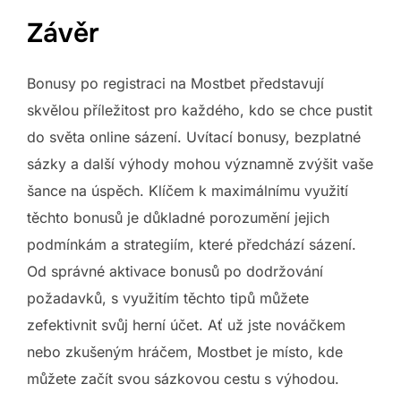
Závěr
Bonusy po registraci na Mostbet představují
skvělou příležitost pro každého, kdo se chce pustit
do světa online sázení. Uvítací bonusy, bezplatné
sázky a další výhody mohou významně zvýšit vaše
šance na úspěch. Klíčem k maximálnímu využití
těchto bonusů je důkladné porozumění jejich
podmínkám a strategiím, které předchází sázení.
Od správné aktivace bonusů po dodržování
požadavků, s využitím těchto tipů můžete
zefektivnit svůj herní účet. Ať už jste nováčkem
nebo zkušeným hráčem, Mostbet je místo, kde
můžete začít svou sázkovou cestu s výhodou.