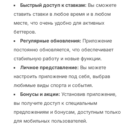
Быстрый доступ к ставкам:
Вы сможете
ставить ставки в любое время и в любом
месте, что очень удобно для активных
беттеров.
Регулярные обновления:
Приложение
постоянно обновляется, что обеспечивает
стабильную работу и новые функции.
Личное представление:
Вы можете
настроить приложение под себя, выбрав
любимые виды спорта и события.
Бонусы и акции:
Установив приложение,
вы получите доступ к специальным
предложениям и бонусам, доступным только
для мобильных пользователей.