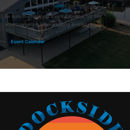
Be sure to check our Event Calendar for live
entertainment & other exciting events!
Event Calendar