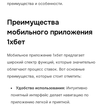
преимущества и особенности.
Преимущества
мобильного приложения
1хбет
Мобильное приложение 1хбет предлагает
широкий спектр функций, которые значительно
облегчают процесс ставок. Вот основные
преимущества, которые стоит отметить:
Удобство использования:
Интуитивно
понятный интерфейс делает навигацию по
приложению легкой и приятной.