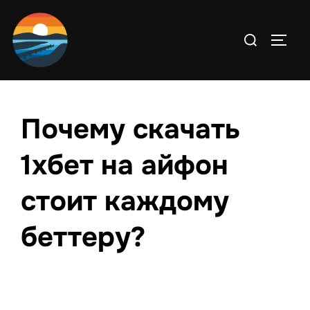
Skip
to
Search
TOGG
content
for:
Почему скачать
1хбет на айфон
стоит каждому
беттеру?