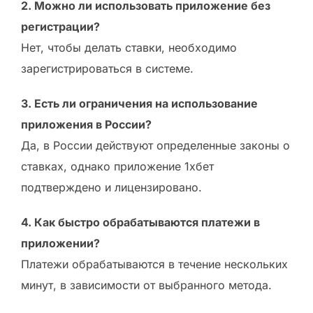
2. Можно ли использовать приложение без
регистрации?
Нет, чтобы делать ставки, необходимо
зарегистрироваться в системе.
3. Есть ли ограничения на использование
приложения в России?
Да, в России действуют определенные законы о
ставках, однако приложение 1хбет
подтверждено и лицензировано.
4. Как быстро обрабатываются платежи в
приложении?
Платежи обрабатываются в течение нескольких
минут, в зависимости от выбранного метода.