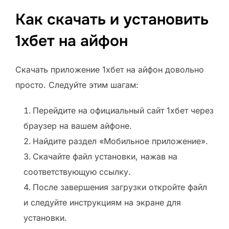
Как скачать и установить
1хбет на айфон
Скачать приложение 1хбет на айфон довольно
просто. Следуйте этим шагам:
Перейдите на официальный сайт 1хбет через
браузер на вашем айфоне.
Найдите раздел «Мобильное приложение».
Скачайте файл установки, нажав на
соответствующую ссылку.
После завершения загрузки откройте файл
и следуйте инструкциям на экране для
установки.