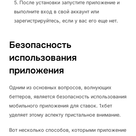
После установки запустите приложение и
выполните вход в свой аккаунт или
зарегистрируйтесь, если у вас его еще нет.
Безопасность
использования
приложения
Одним из основных вопросов, волнующих
беттеров, является безопасность использования
мобильного приложения для ставок. 1хбет
уделяет этому аспекту пристальное внимание.
Вот несколько способов, которыми приложение