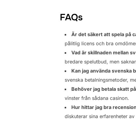
FAQs
Är det säkert att spela på 
pålitlig licens och bra omdöme
Vad är skillnaden mellan s
bredare spelutbud, men saknar
Kan jag använda svenska b
svenska betalningsmetoder, men 
Behöver jag betala skatt på
vinster från sådana casinon.
Hur hittar jag bra recensio
diskuterar sina erfarenheter av