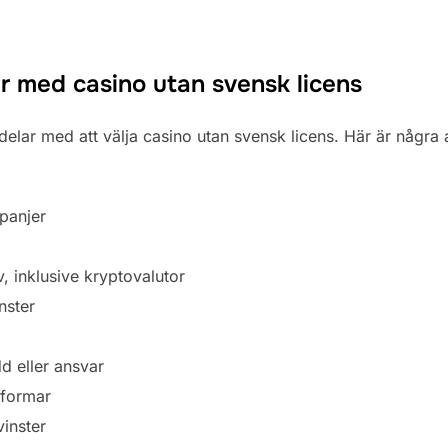
r med casino utan svensk licens
delar med att välja casino utan svensk licens. Här är några
panjer
v, inklusive kryptovalutor
nster
d eller ansvar
tformar
vinster