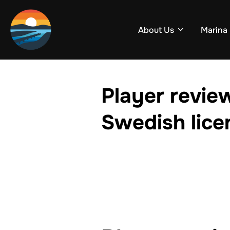
Skip
to
About Us
Marina
content
Player revie
Swedish lice