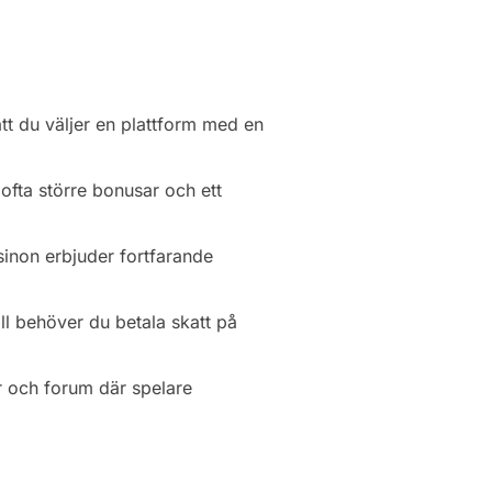
att du väljer en plattform med en
ofta större bonusar och ett
inon erbjuder fortfarande
ll behöver du betala skatt på
r och forum där spelare