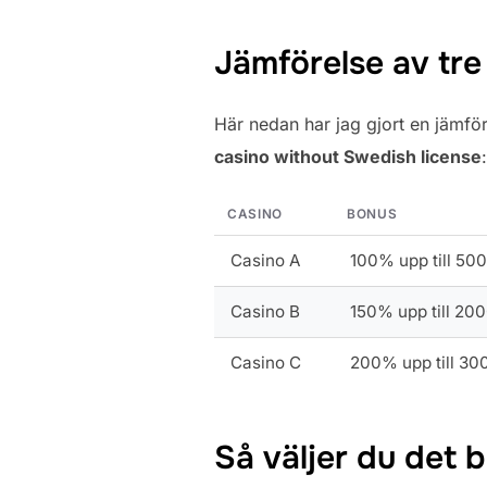
Jämförelse av tre
Här nedan har jag gjort en jämfö
casino without Swedish license
:
CASINO
BONUS
Casino A
100% upp till 500
Casino B
150% upp till 200
Casino C
200% upp till 30
Så väljer du det 