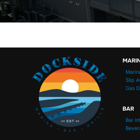
MARI
Marin
Slip A
Gas 
BAR
Bar I
Bever