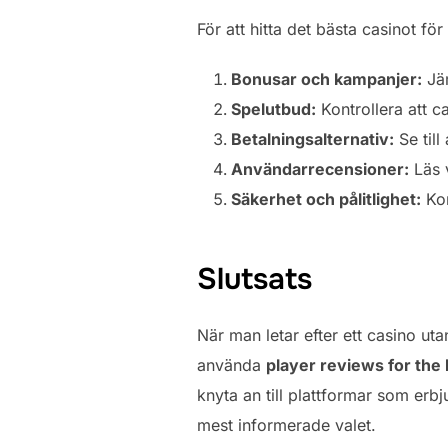
För att hitta det bästa casinot för 
Bonusar och kampanjer:
Jäm
Spelutbud:
Kontrollera att c
Betalningsalternativ:
Se till
Användarrecensioner:
Läs 
Säkerhet och pålitlighet:
Kon
Slutsats
När man letar efter ett casino ut
använda
player reviews for the
knyta an till plattformar som erb
mest informerade valet.