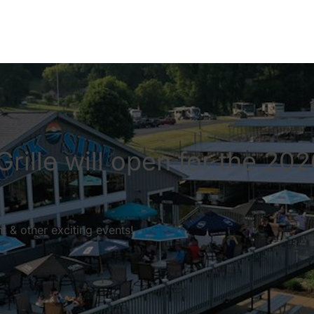
rille will open for the 202
t & other exciting events!