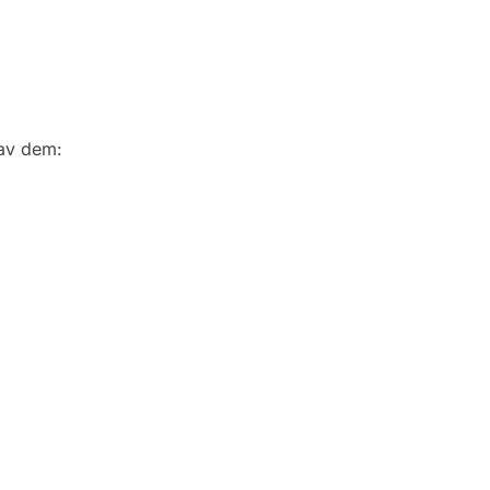
 av dem: