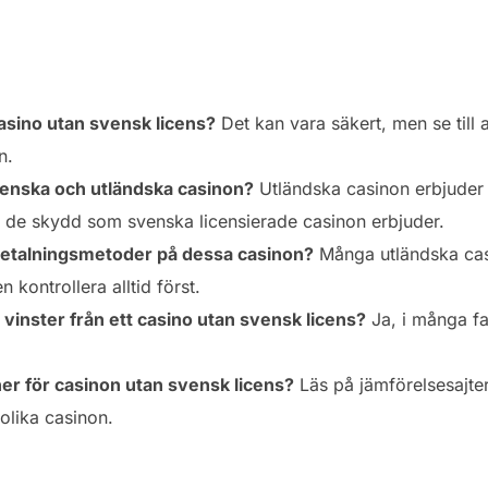
casino utan svensk licens?
Det kan vara säkert, men se till 
n.
venska och utländska casinon?
Utländska casinon erbjuder 
 de skydd som svenska licensierade casinon erbjuder.
etalningsmetoder på dessa casinon?
Många utländska cas
kontrollera alltid först.
 vinster från ett casino utan svensk licens?
Ja, i många fa
ner för casinon utan svensk licens?
Läs på jämförelsesajte
 olika casinon.