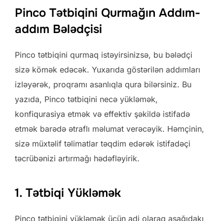
Pinco Tətbiqini Qurmağın Addım-
addım Bələdçisi
Pinco tətbiqini qurmaq istəyirsinizsə, bu bələdçi
sizə kömək edəcək. Yuxarıda göstərilən addımları
izləyərək, proqramı asanlıqla qura bilərsiniz. Bu
yazıda, Pinco tətbiqini necə yükləmək,
konfiqurasiya etmək və effektiv şəkildə istifadə
etmək barədə ətraflı məlumat verəcəyik. Həmçinin,
sizə müxtəlif təlimatlar təqdim edərək istifadəçi
təcrübənizi artırmağı hədəfləyirik.
1. Tətbiqi Yükləmək
Pinco tətbiqini yükləmək üçün adi olaraq aşağıdakı