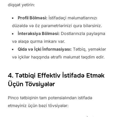
diqqət yetirin:
Profil Bölməsi:
İstifadəçi məlumatlarınızı
düzəldə və öz parametrlərinizi qura bilərsiniz.
İnteraksiya Bölməsi:
Dostlarınızla paylaşma
və əlaqə qurma imkanı var.
Qida və İçki İnformasiyası:
Tətbiq, yeməklər
və içkilər haqqında ətraflı məlumat təqdim edir.
4. Tətbiqi Effektiv İstifadə Etmək
Üçün Tövsiyələr
Pinco tətbiqinin tam potensialından istifadə
etməyiniz üçün bəzi tövsiyələr: