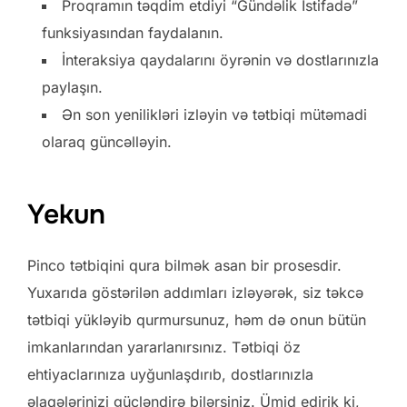
Proqramın təqdim etdiyi “Gündəlik İstifadə”
funksiyasından faydalanın.
İnteraksiya qaydalarını öyrənin və dostlarınızla
paylaşın.
Ən son yenilikləri izləyin və tətbiqi mütəmadi
olaraq güncəlləyin.
Yekun
Pinco tətbiqini qura bilmək asan bir prosesdir.
Yuxarıda göstərilən addımları izləyərək, siz təkcə
tətbiqi yükləyib qurmursunuz, həm də onun bütün
imkanlarından yararlanırsınız. Tətbiqi öz
ehtiyaclarınıza uyğunlaşdırıb, dostlarınızla
əlaqələrinizi gücləndirə bilərsiniz. Ümid edirik ki,