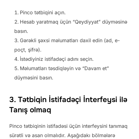
Pinco tətbiqini açın.
Hesab yaratmaq üçün “Qeydiyyat” düyməsinə
basın.
Gərəkli şəxsi məlumatları daxil edin (ad, e-
poçt, şifrə).
İstədiyiniz istifadəçi adını seçin.
Məlumatları təsdiqləyin və “Davam et”
düyməsini basın.
3. Tətbiqin İstifadəçi İnterfeysi ilə
Tanış olmaq
Pinco tətbiqinin istifadəsi üçün interfeysini tanımaq
sürətli və asan olmalıdır. Aşağıdakı bölmələrə