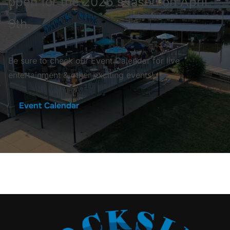
open for the 2026 season on April
9th.
Be sure to check our Event Calendar for live
entertainment & other exciting events!
Event Calendar