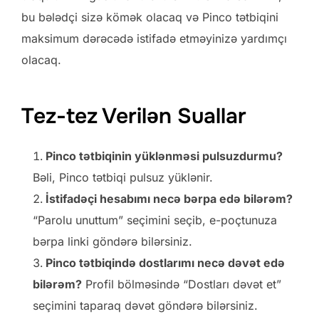
bu bələdçi sizə kömək olacaq və Pinco tətbiqini
maksimum dərəcədə istifadə etməyinizə yardımçı
olacaq.
Tez-tez Verilən Suallar
Pinco tətbiqinin yüklənməsi pulsuzdurmu?
Bəli, Pinco tətbiqi pulsuz yüklənir.
İstifadəçi hesabımı necə bərpa edə bilərəm?
“Parolu unuttum” seçimini seçib, e-poçtunuza
bərpa linki göndərə bilərsiniz.
Pinco tətbiqində dostlarımı necə dəvət edə
bilərəm?
Profil bölməsində “Dostları dəvət et”
seçimini taparaq dəvət göndərə bilərsiniz.