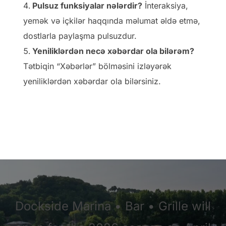
Pulsuz funksiyalar nələrdir?
İnteraksiya,
yemək və içkilər haqqında məlumat əldə etmə,
dostlarla paylaşma pulsuzdur.
Yeniliklərdən necə xəbərdar ola bilərəm?
Tətbiqin “Xəbərlər” bölməsini izləyərək
yeniliklərdən xəbərdar ola bilərsiniz.
Dockside Marina • Bar • Grille will