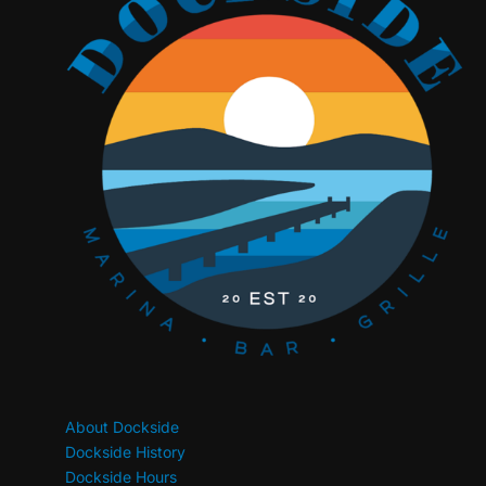
About Dockside
Dockside History
Dockside Hours