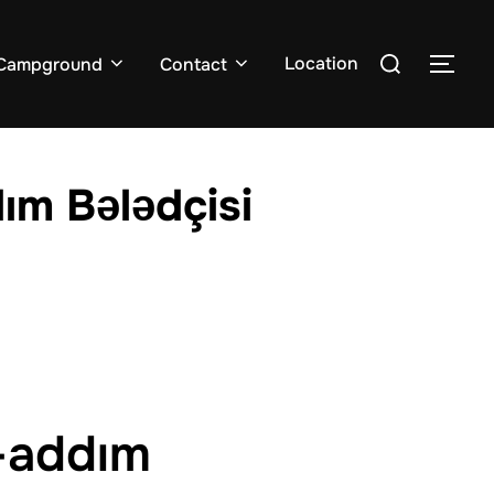
Search
Location
Campground
Contact
TOG
for:
ım Bələdçisi
-addım