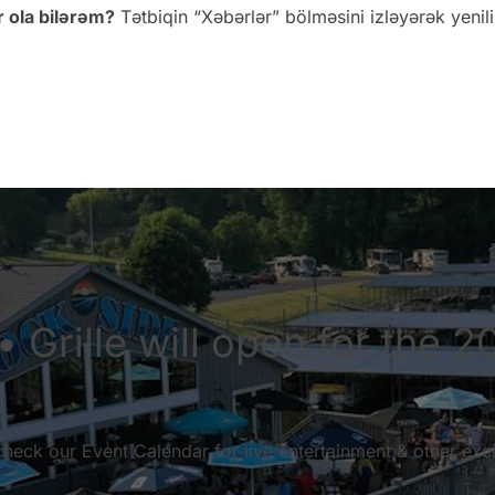
 ola bilərəm?
Tətbiqin “Xəbərlər” bölməsini izləyərək yenili
 Grille will open for the 2
check our Event Calendar for live entertainment & other exci