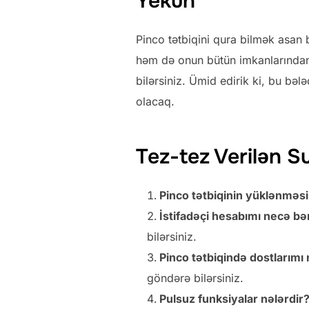
Yekun
Pinco tətbiqini qura bilmək asan 
həm də onun bütün imkanlarından ya
bilərsiniz. Ümid edirik ki, bu b
olacaq.
Tez-tez Verilən Su
Pinco tətbiqinin yüklənməs
İstifadəçi hesabımı necə b
bilərsiniz.
Pinco tətbiqində dostlarımı
göndərə bilərsiniz.
Pulsuz funksiyalar nələrdir