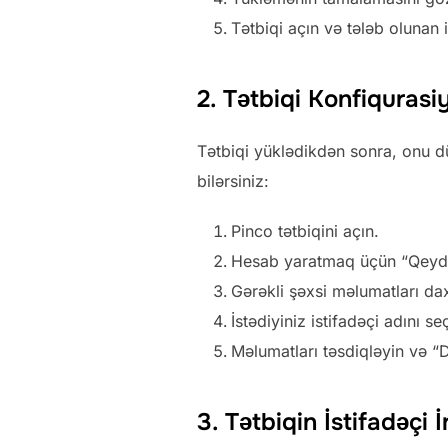
Tətbiqi açın və tələb olunan i
2. Tətbiqi Konfiquras
Tətbiqi yüklədikdən sonra, onu d
bilərsiniz:
Pinco tətbiqini açın.
Hesab yaratmaq üçün “Qeydi
Gərəkli şəxsi məlumatları daxi
İstədiyiniz istifadəçi adını se
Məlumatları təsdiqləyin və “
3. Tətbiqin İstifadəçi 