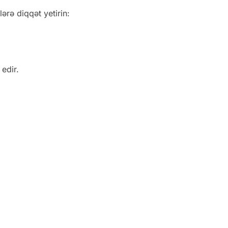
lərə diqqət yetirin:
edir.