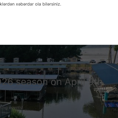
klərdən xəbərdar ola bilərsiniz.
026 season on April 9th.
ting events!