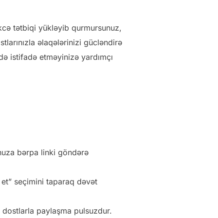
əkcə tətbiqi yükləyib qurmursunuz,
tlarınızla əlaqələrinizi gücləndirə
də istifadə etməyinizə yardımçı
nuza bərpa linki göndərə
 et” seçimini taparaq dəvət
 dostlarla paylaşma pulsuzdur.