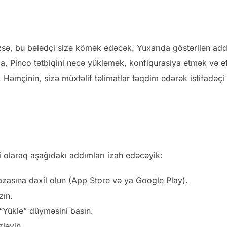
izsə, bu bələdçi sizə kömək edəcək. Yuxarıda göstərilən add
ıda, Pinco tətbiqini necə yükləmək, konfiqurasiya etmək və ef
 Həmçinin, sizə müxtəlif təlimatlar təqdim edərək istifadəçi 
i olaraq aşağıdakı addımları izah edəcəyik:
azasına daxil olun (App Store və ya Google Play).
zın.
 “Yükle” düyməsini basın.
ləyin.