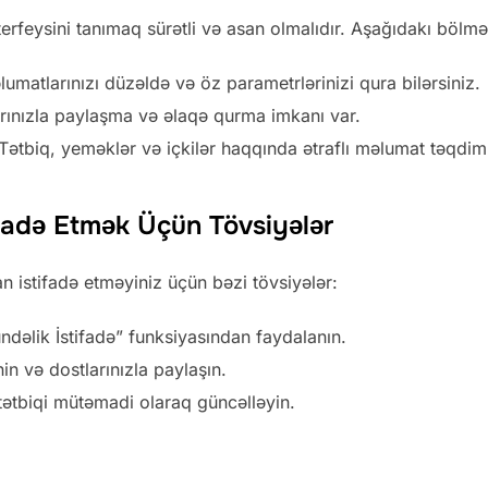
nterfeysini tanımaq sürətli və asan olmalıdır. Aşağıdakı bölmə
lumatlarınızı düzəldə və öz parametrlərinizi qura bilərsiniz.
rınızla paylaşma və əlaqə qurma imkanı var.
Tətbiq, yeməklər və içkilər haqqında ətraflı məlumat təqdim 
tifadə Etmək Üçün Tövsiyələr
n istifadə etməyiniz üçün bəzi tövsiyələr:
dəlik İstifadə” funksiyasından faydalanın.
in və dostlarınızla paylaşın.
 tətbiqi mütəmadi olaraq güncəlləyin.