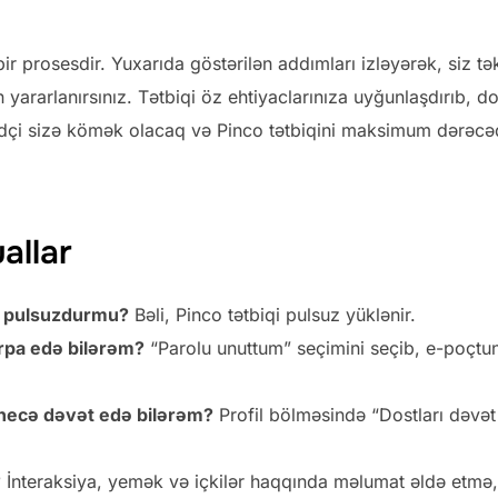
bir prosesdir. Yuxarıda göstərilən addımları izləyərək, siz t
rarlanırsınız. Tətbiqi öz ehtiyaclarınıza uyğunlaşdırıb, dos
ələdçi sizə kömək olacaq və Pinco tətbiqini maksimum dərəcə
allar
i pulsuzdurmu?
Bəli, Pinco tətbiqi pulsuz yüklənir.
ərpa edə bilərəm?
“Parolu unuttum” seçimini seçib, e-poçtu
 necə dəvət edə bilərəm?
Profil bölməsində “Dostları dəvət
?
İnteraksiya, yemək və içkilər haqqında məlumat əldə etmə,