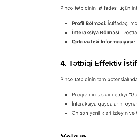
Pinco tətbiqinin istifadəsi üçün i
Profil Bölməsi:
İstifadəçi mə
İnteraksiya Bölməsi:
Dostla
Qida və İçki İnformasiyası:
4. Tətbiqi Effektiv İs
Pinco tətbiqinin tam potensialında
Proqramın təqdim etdiyi “Gün
İnteraksiya qaydalarını öyrən
Ən son yenilikləri izləyin və