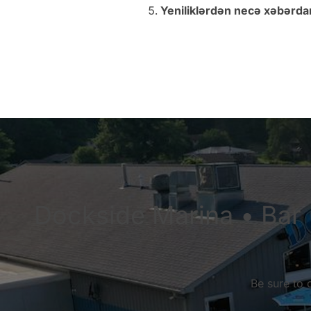
Yeniliklərdən necə xəbərdar
Dockside Marina • Bar •
Be sure to 