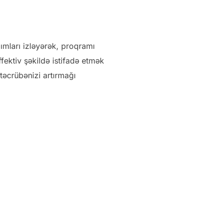
ımları izləyərək, proqramı
fektiv şəkildə istifadə etmək
təcrübənizi artırmağı