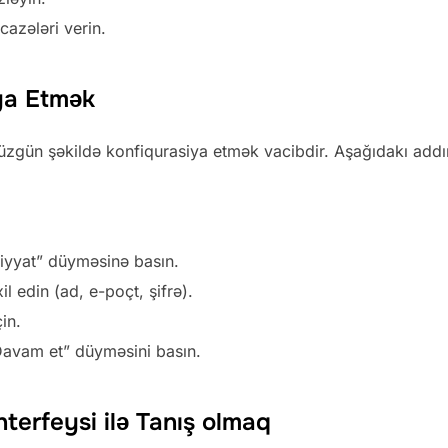
cazələri verin.
iya Etmək
üzgün şəkildə konfiqurasiya etmək vacibdir. Aşağıdakı addı
yyat” düyməsinə basın.
l edin (ad, e-poçt, şifrə).
çin.
Davam et” düyməsini basın.
İnterfeysi ilə Tanış olmaq