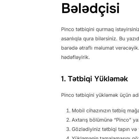
Bələdçisi
Pinco tətbiqini qurmaq istəyirsin
asanlıqla qura bilərsiniz. Bu yaz
barədə ətraflı məlumat verəcəyik.
hədəfləyirik.
1. Tətbiqi Yükləmək
Pinco tətbiqini yükləmək üçün ad
Mobil cihazınızın tətbiq mağ
Axtarış bölümünə “Pinco” ya
Gözlədiyiniz tətbiqi tapın və
Yükləmənin tamalamasını göz