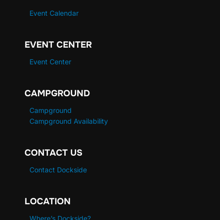
Event Calendar
EVENT CENTER
Event Center
CAMPGROUND
Campground
Campground Availability
CONTACT US
Contact Dockside
LOCATION
Where’s Dockside?