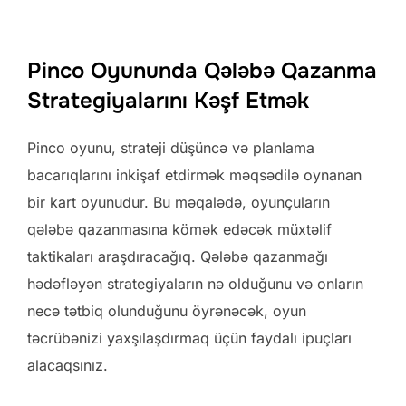
Pinco Oyununda Qələbə Qazanma
Strategiyalarını Kəşf Etmək
Pinco oyunu, strateji düşüncə və planlama
bacarıqlarını inkişaf etdirmək məqsədilə oynanan
bir kart oyunudur. Bu məqalədə, oyunçuların
qələbə qazanmasına kömək edəcək müxtəlif
taktikaları araşdıracağıq. Qələbə qazanmağı
hədəfləyən strategiyaların nə olduğunu və onların
necə tətbiq olunduğunu öyrənəcək, oyun
təcrübənizi yaxşılaşdırmaq üçün faydalı ipuçları
alacaqsınız.