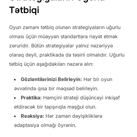
Tətbiqi
Oyun zamanı tətbiq olunan strategiyaların uğurlu
olması üçün müəyyən standartlara riayət etmək
zəruridir. Bütün strategiyalar yalnız nəzəriyyə
olaraq deyil, praktikada da təsirli olmalıdır. Uğurlu
tətbiq üçün aşağıdakıları nəzərə alın:
Gözləntilərinizi Belirleyin:
Hər bir oyun
əvvəlində qısa bir məqsəd belirleyin.
Praktika:
Həmçini strateji düşüncəyi inkişaf
etdirəcək bir tapşırıqla məşğul olun.
Reaksiya:
Hər zaman dəyişikliklərə
adaptasiya olmağı öyrənin.