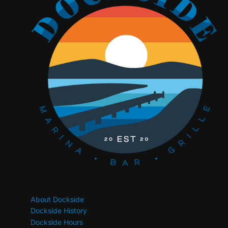
About Dockside
Dockside History
Dockside Hours