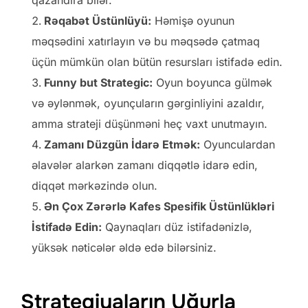
Rəqabət Üstünlüyü:
Həmişə oyunun
məqsədini xatırlayın və bu məqsədə çatmaq
üçün mümkün olan bütün resursları istifadə edin.
Funny but Strategic:
Oyun boyunca gülmək
və əylənmək, oyunçuların gərginliyini azaldır,
amma strateji düşünməni heç vaxt unutmayın.
Zamanı Düzgün İdarə Etmək:
Oyunculardan
əlavələr alarkən zamanı diqqətlə idarə edin,
diqqət mərkəzində olun.
Ən Çox Zərərlə Kafes Spesifik Üstünlükləri
İstifadə Edin:
Qaynaqları düz istifadənizlə,
yüksək nəticələr əldə edə bilərsiniz.
Strategiyaların Uğurla