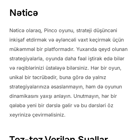
Nəticə
Nəticə olaraq, Pinco oyunu, strateji düşüncəni
inkişaf etdirmək və əyləncəli vaxt keçirmək üçün
mükəmməl bir platformadır. Yuxarıda qeyd olunan
strategiyalarla, oyunda daha fəal iştirak edə bilər
və rəqiblərinizi üstələyə bilərsiniz. Hər bir oyun,
unikal bir təcrübədir, buna görə də yalnız
strategiyalarınıza əsaslanmayın, həm də oyunun
dinamikasını yaxşı anlayın. Unutmayın, hər bir
qələbə yeni bir dərslə gəlir və bu dərsləri öz
xeyrinizə çevirməlisiniz.
Tez-tez Verilən Suallar