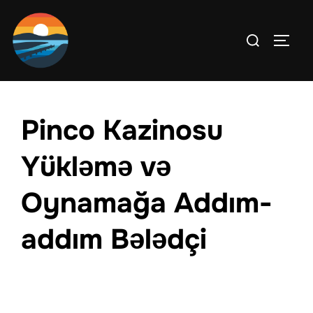
Skip
to
Search
TOGG
content
for:
Pinco Kazinosu
Yükləmə və
Oynamağa Addım-
addım Bələdçi