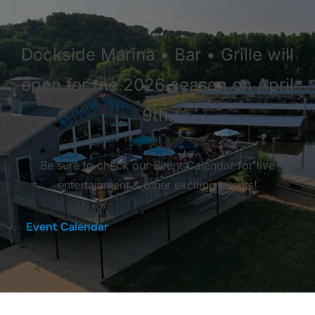
Dockside Marina • Bar • Grille will
open for the 2026 season on April
9th.
Be sure to check our Event Calendar for live
entertainment & other exciting events!
Event Calendar