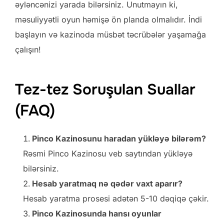
əyləncənizi yarada bilərsiniz. Unutmayın ki,
məsuliyyətli oyun həmişə ön planda olmalıdır. İndi
başlayın və kazinoda müsbət təcrübələr yaşamağa
çalışın!
Tez-tez Soruşulan Suallar
(FAQ)
Pinco Kazinosunu haradan yükləyə bilərəm?
Rəsmi Pinco Kazinosu veb saytından yükləyə
bilərsiniz.
Hesab yaratmaq nə qədər vaxt aparır?
Hesab yaratma prosesi adətən 5-10 dəqiqə çəkir.
Pinco Kazinosunda hansı oyunlar