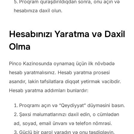
Proqram quraşdırıldıqdan sonra, onu açın və
hesabınıza daxil olun.
Hesabınızı Yaratma və Daxil
Olma
Pinco Kazinosunda oynamaq üçün ilk növbədə
hesab yaratmalısınız. Hesab yaratma prosesi
asandır, lakin təfsilatlara diqqət yetirmək vacibdir.
Hesab yaratma addımları bunlardır:
Proqramı açın və “Qeydiyyat” düyməsini basın.
Şəxsi məlumatlarınızı daxil edin, o cümlədən
ad, soyad, email ünvanı və telefon nömrəsi.
Güclü bir parol yaradın və onu təsdiqləyin.