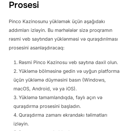
Prosesi
Pinco Kazinosunu yükləmək üçün aşağıdakı
addımları izləyin. Bu mərhələlər sizə proqramın
rəsmi veb saytından yüklənməsi və quraşdırılması
prosesini asanlaşdıracaq:
Rəsmi Pinco Kazinosu veb saytına daxil olun.
Yükləmə bölməsinə gedin və uyğun platforma
üçün yükləmə düyməsini basın (Windows,
macOS, Android, və ya iOS).
Yükləmə tamamlandıqda, faylı açın və
quraşdırma prosesini başladın.
Quraşdırma zamanı ekrandakı təlimatları
izləyin.