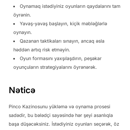
Oynamaq istədiyiniz oyunların qaydalarını tam
öyrənin.
Yavaş-yavaş başlayın, kiçik məbləğlərlə
oynayın.
Qazanan taktikaları sınayın, ancaq əsla
həddən artıq risk etməyin.
Oyun formasını yaxşılaşdırın, peşəkar
oyunçuların strategiyalarını öyrənərək.
Nəticə
Pinco Kazinosunu yükləmə və oynama prosesi
sadədir, bu bələdçi sayəsində hər şeyi asanlıqla
başa düşəcəksiniz. İstədiyiniz oyunları seçərək, öz