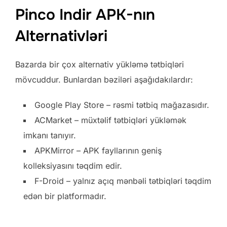
Pinco Indir APK-nın
Alternativləri
Bazarda bir çox alternativ yükləmə tətbiqləri
mövcuddur. Bunlardan bəziləri aşağıdakılardır:
Google Play Store – rəsmi tətbiq mağazasıdır.
ACMarket – müxtəlif tətbiqləri yükləmək
imkanı tanıyır.
APKMirror – APK fayllarının geniş
kolleksiyasını təqdim edir.
F-Droid – yalnız açıq mənbəli tətbiqləri təqdim
edən bir platformadır.