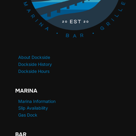
About Dockside
Dockside History
Dockside Hours
MARINA
Marina Information
Slip Availability
Gas Dock
BAR