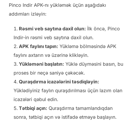
Pinco Indir APK-nı yükləmək üçün aşağıdakı
addımları izləyin:
Rəsmi veb saytına daxil olun:
İlk öncə, Pinco
Indir-in rəsmi veb saytına daxil olun.
APK faylını tapın:
Yükləmə bölməsində APK
faylını axtarın və üzərinə klikləyin.
Yükləməni başlatın:
Yüklə düyməsini basın, bu
proses bir neçə saniyə çəkəcək.
Quraşdırma icazələrini təsdiqləyin:
Yüklədiyiniz faylın quraşdırılması üçün lazım olan
icazələri qəbul edin.
Tətbiqi açın:
Quraşdırma tamamlandıqdan
sonra, tətbiqi açın və istifadə etməyə başlayın.