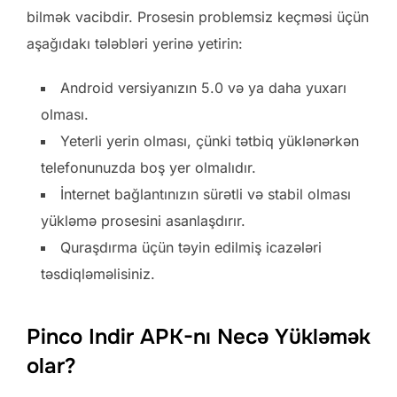
bilmək vacibdir. Prosesin problemsiz keçməsi üçün
aşağıdakı tələbləri yerinə yetirin:
Android versiyanızın 5.0 və ya daha yuxarı
olması.
Yeterli yerin olması, çünki tətbiq yüklənərkən
telefonunuzda boş yer olmalıdır.
İnternet bağlantınızın sürətli və stabil olması
yükləmə prosesini asanlaşdırır.
Quraşdırma üçün təyin edilmiş icazələri
təsdiqləməlisiniz.
Pinco Indir APK-nı Necə Yükləmək
olar?