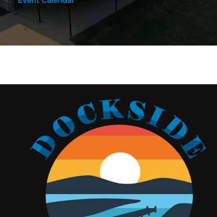
Event Calendar