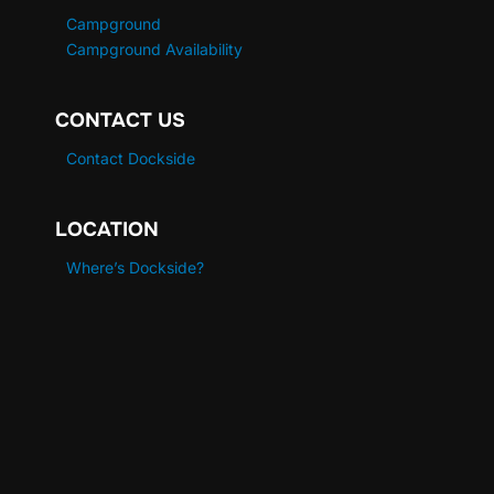
Campground
Campground Availability
CONTACT US
Contact Dockside
LOCATION
Where’s Dockside?