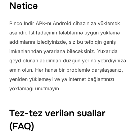
Nəticə
Pinco Indir APK-nı Android cihazınıza yükləmək
asandır. İstifadəçinin tələblərinə uyğun yükləmə
addımlarını izlədiyinizdə, siz bu tətbiqin geniş
imkanlarından yararlana biləcəksiniz. Yuxarıda
qeyd olunan addımları düzgün yerinə yetirdiyinizə
əmin olun. Hər hansı bir problemlə qarşılaşsanız,
yenidən yükləməyi və ya internet bağlantınızı
yoxlamağı unutmayın.
Tez-tez verilən suallar
(FAQ)