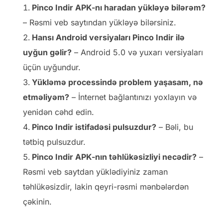
Pinco Indir APK-nı haradan yükləyə bilərəm?
– Rəsmi veb saytından yükləyə bilərsiniz.
Hansı Android versiyaları Pinco Indir ilə
uyğun gəlir?
– Android 5.0 və yuxarı versiyaları
üçün uyğundur.
Yükləmə processində problem yaşasam, nə
etməliyəm?
– İnternet bağlantınızı yoxlayın və
yenidən cəhd edin.
Pinco Indir istifadəsi pulsuzdur?
– Bəli, bu
tətbiq pulsuzdur.
Pinco Indir APK-nın təhlükəsizliyi necədir?
–
Rəsmi veb saytdan yüklədiyiniz zaman
təhlükəsizdir, lakin qeyri-rəsmi mənbələrdən
çəkinin.