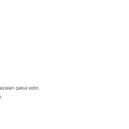
azələri qəbul edin.
n.