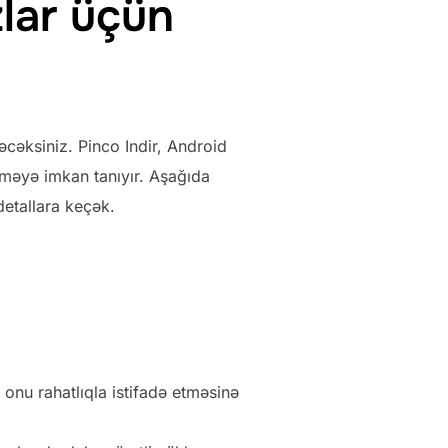
lar üçün
cəksiniz. Pinco Indir, Android
əməyə imkan tanıyır. Aşağıda
detallara keçək.
 onu rahatlıqla istifadə etməsinə