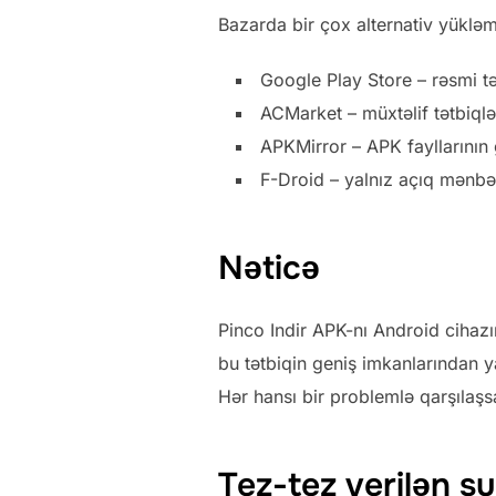
Bazarda bir çox alternativ yükləm
Google Play Store – rəsmi t
ACMarket – müxtəlif tətbiqlə
APKMirror – APK fayllarının 
F-Droid – yalnız açıq mənbəl
Nəticə
Pinco Indir APK-nı Android cihazı
bu tətbiqin geniş imkanlarından y
Hər hansı bir problemlə qarşılaşs
Tez-tez verilən su