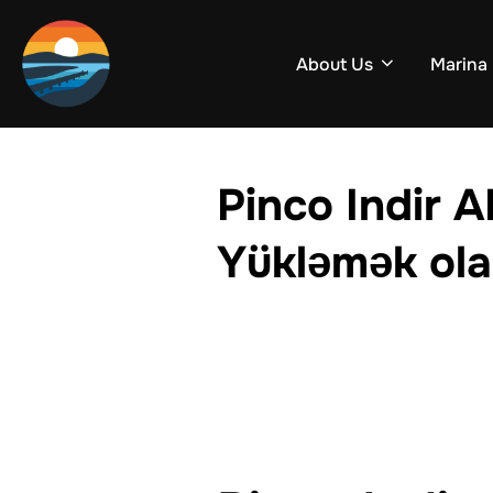
Skip
to
About Us
Marina
content
Pinco Indir 
Yükləmək ola