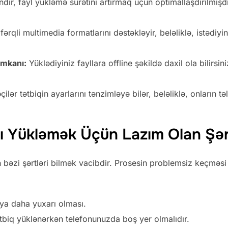
ndir, fayl yükləmə sürətini artırmaq üçün optimallaşdırılmışd
fərqli multimedia formatlarını dəstəkləyir, beləliklə, istədiyi
imkanı:
Yüklədiyiniz fayllara offline şəkildə daxil ola bilirsin
çilər tətbiqin ayarlarını tənzimləyə bilər, beləliklə, onların t
ı Yükləmək Üçün Lazım Olan Şər
bəzi şərtləri bilmək vacibdir. Prosesin problemsiz keçməsi 
 ya daha yuxarı olması.
tətbiq yüklənərkən telefonunuzda boş yer olmalıdır.