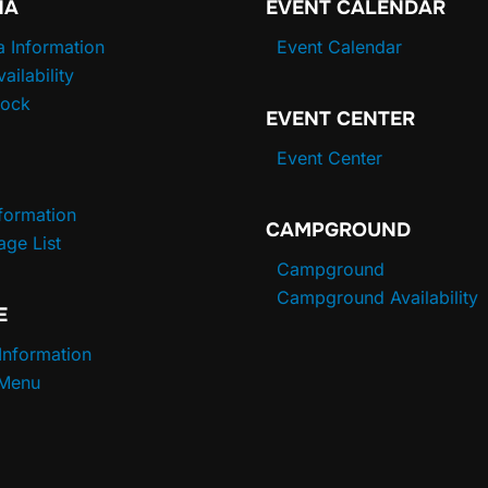
NA
EVENT CALENDAR
a Information
Event Calendar
vailability
Dock
EVENT CENTER
Event Center
nformation
CAMPGROUND
age List
Campground
Campground Availability
E
 Information
 Menu