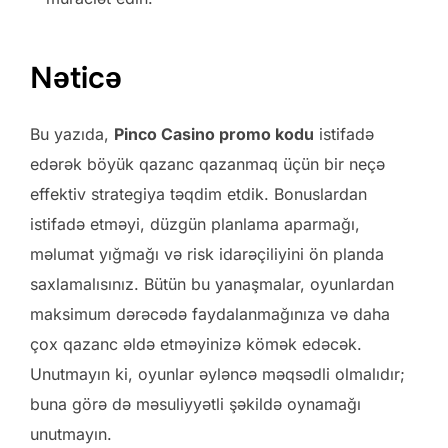
Nəticə
Bu yazıda,
Pinco Casino promo kodu
istifadə
edərək böyük qazanc qazanmaq üçün bir neçə
effektiv strategiya təqdim etdik. Bonuslardan
istifadə etməyi, düzgün planlama aparmağı,
məlumat yığmağı və risk idarəçiliyini ön planda
saxlamalısınız. Bütün bu yanaşmalar, oyunlardan
maksimum dərəcədə faydalanmağınıza və daha
çox qazanc əldə etməyinizə kömək edəcək.
Unutmayın ki, oyunlar əyləncə məqsədli olmalıdır;
buna görə də məsuliyyətli şəkildə oynamağı
unutmayın.