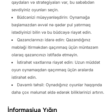
qaydaları və strategiyaları var, bu səbəbdən
sevdiyiniz oyunları seçin.
Büdcənizi müəyyənləşdirin: Oynamağa
başlamazdan əvvəl nə qədər pul yatırmaq
istədiyinizi bilin və bu büdcəyə riayət edin.
Qazanclarınızı idarə edin: Qazandığınız
məbləği itirməkdən qaçınmaq üçün müntəzəm
olaraq qazancınızı istifadə etməyin.
İstirahət vaxtlarına riayət edin: Uzun müddət
oyun oynamaqdan qaçınmaq üçün aralarda
istirahət edin.
Davamlı təhsil: Oynadığınız oyunlar haqqında
daha çox məlumat əldə edərək biliklərinizi artırın.
İnformasiya Yığın