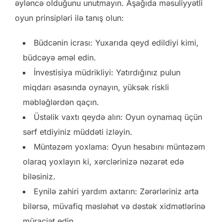
əyləncə olduğunu unutmayın. Aşağıda məsuliyyətli
oyun prinsipləri ilə tanış olun:
Büdcənin icrası: Yuxarıda qeyd edildiyi kimi,
büdcəyə əməl edin.
İnvestisiya müdrikliyi: Yatırdığınız pulun
miqdarı əsasında oynayın, yüksək riskli
məbləğlərdən qaçın.
Üstəlik vaxtı qeydə alın: Oyun oynamaq üçün
sərf etdiyiniz müddəti izləyin.
Müntəzəm yoxlama: Oyun hesabını müntəzəm
olaraq yoxlayın ki, xərclərinizə nəzarət edə
biləsiniz.
Eynilə zahiri yardım axtarın: Zərərləriniz arta
bilərsə, müvafiq məsləhət və dəstək xidmətlərinə
müraciət edin.