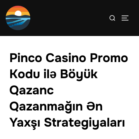
Skip
to
Search
TOGG
content
for:
Pinco Casino Promo
Kodu ilə Böyük
Qazanc
Qazanmağın Ən
Yaxşı Strategiyaları