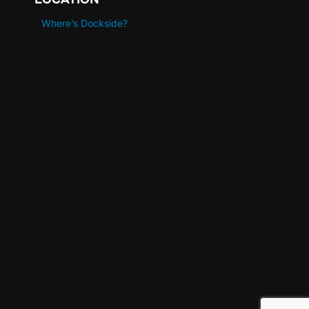
Where’s Dockside?