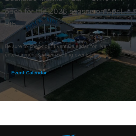
open for the 2026 season on April
9th.
Be sure to check our Event Calendar for live
entertainment & other exciting events!
Event Calendar