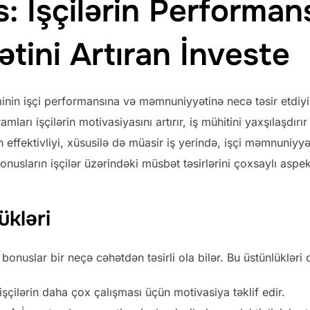
: İşçilərin Performans
ini Artıran İnveste
nin işçi performansına və məmnuniyyətinə necə təsir etdiyi
mları işçilərin motivasiyasını artırır, iş mühitini yaxşılaşdırır 
in effektivliyi, xüsusilə də müasir iş yerində, işçi məmnuniy
nusların işçilər üzərindəki müsbət təsirlərini çoxsaylı aspe
ükləri
i bonuslar bir neçə cəhətdən təsirli ola bilər. Bu üstünlükləri 
şçilərin daha çox çalışması üçün motivasiya təklif edir.