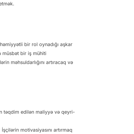
 etmək.
əmiyyətli bir rol oynadığı aşkar
 müsbət bir iş mühiti
lərin məhsuldarlığını artıracaq və
n təqdim edilən maliyyə və qeyri-
?
İşçilərin motivasiyasını artırmaq