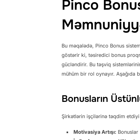
Pinco Bonus
Məmnuniyyət
Bu məqalədə, Pinco Bonus sistemi
göstərir ki, təsiredici bonus proqra
gücləndirir. Bu təşviq sistemlərin
mühüm bir rol oynayır. Aşağıda bo
Bonusların Üstünl
Şirkətlərin işçilərinə təqdim etdiy
Motivasiya Artışı:
Bonuslar i