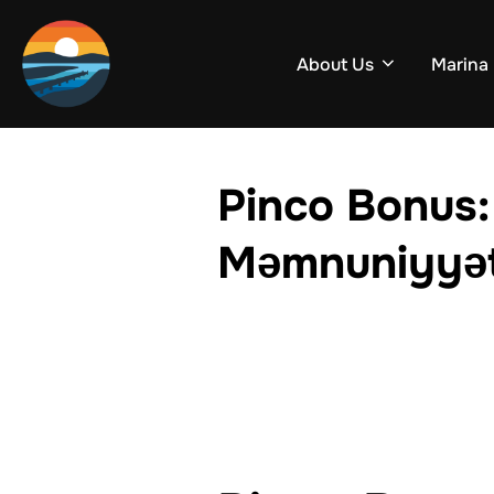
Skip
to
About Us
Marina
content
Pinco Bonus: 
Məmnuniyyəti