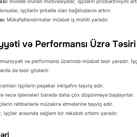
əsi:
İnveste olunan motivasiyalar, işçilərin produktivliyini artı
onuslar, işçilərin şirkətlə olan bağlılıqlarını artırır.
sı:
Mükafatlandırmalar müsbət iş mühiti yaradır.
yyəti və Performansı Üzrə Təsiri
mnuniyyəti və performansı üzərində müsbət təsir yaradır. İşçi
ərdə də təsir göstərir:
mları işçilərin peşəkar inkişafını təşviq edir.
i ilə necə işləmələri barədə daha çox düşünməyə başlayırlar.
çilərin rəhbərlərlə müzakirə etmelerine təşviq edir.
 işçilər arasında sağlam bir rekabet ortamı yaradır.
əri