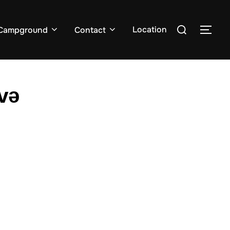
Search
Location
Campground
Contact
TOG
for:
 və