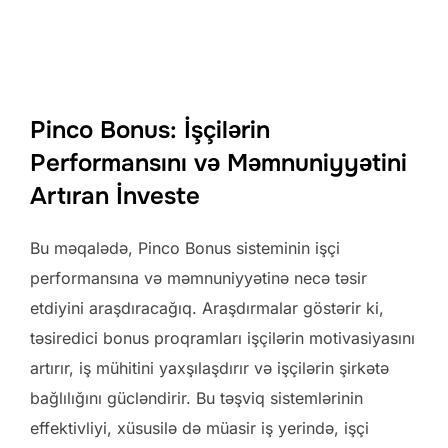
Pinco Bonus: İşçilərin
Performansını və Məmnuniyyətini
Artıran İnveste
Bu məqalədə, Pinco Bonus sisteminin işçi
performansına və məmnuniyyətinə necə təsir
etdiyini araşdıracağıq. Araşdırmalar göstərir ki,
təsiredici bonus proqramları işçilərin motivasiyasını
artırır, iş mühitini yaxşılaşdırır və işçilərin şirkətə
bağlılığını gücləndirir. Bu təşviq sistemlərinin
effektivliyi, xüsusilə də müasir iş yerində, işçi