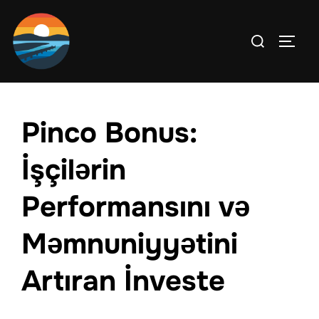
Skip
to
Search
TOGG
content
for:
Pinco Bonus:
İşçilərin
Performansını və
Məmnuniyyətini
Artıran İnveste