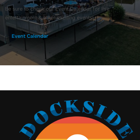
Be sure to check our Event Calendar for live
entertainment & other exciting events!
Event Calendar