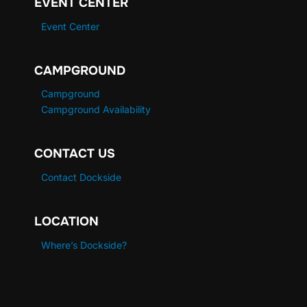
EVENT CENTER
Event Center
CAMPGROUND
Campground
Campground Availability
CONTACT US
Contact Dockside
LOCATION
Where’s Dockside?