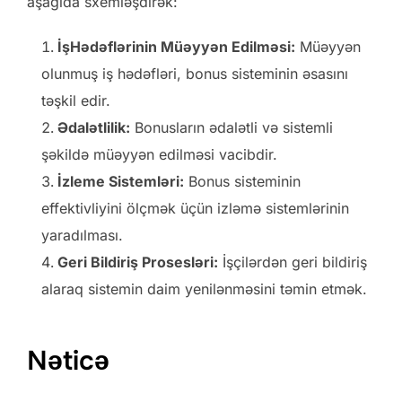
aşağıda sxemləşdirək:
İşHədəflərinin Müəyyən Edilməsi:
Müəyyən
olunmuş iş hədəfləri, bonus sisteminin əsasını
təşkil edir.
Ədalətlilik:
Bonusların ədalətli və sistemli
şəkildə müəyyən edilməsi vacibdir.
İzleme Sistemləri:
Bonus sisteminin
effektivliyini ölçmək üçün izləmə sistemlərinin
yaradılması.
Geri Bildiriş Prosesləri:
İşçilərdən geri bildiriş
alaraq sistemin daim yenilənməsini təmin etmək.
Nəticə