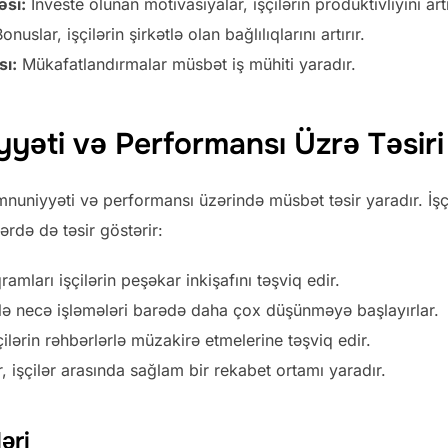
əsi:
İnveste olunan motivasiyalar, işçilərin produktivliyini artı
onuslar, işçilərin şirkətlə olan bağlılıqlarını artırır.
sı:
Mükafatlandırmalar müsbət iş mühiti yaradır.
yyəti və Performansı Üzrə Təsiri
mnuniyyəti və performansı üzərində müsbət təsir yaradır. İşçi
ərdə də təsir göstərir:
mları işçilərin peşəkar inkişafını təşviq edir.
i ilə necə işləmələri barədə daha çox düşünməyə başlayırlar.
çilərin rəhbərlərlə müzakirə etmelerine təşviq edir.
 işçilər arasında sağlam bir rekabet ortamı yaradır.
əri