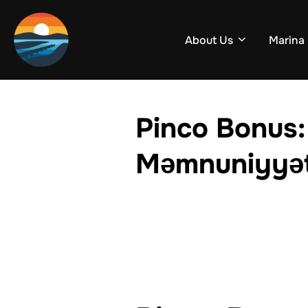
Skip
to
About Us
Marina
content
Pinco Bonus: 
Məmnuniyyəti