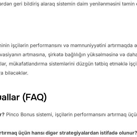
ərdən geri bildiriş alaraq sistemin daim yenilənməsini təmin
nin işçilərin performansını və məmnuniyyətini artırmaqda əh
vasiyanın artmasına, şirkətə bağlılığın yüksəlməsinə və daha
tlər, mükafatlandırma sistemlərini düzgün tətbiq etməklə işçi
a biləcəklər.
allar (FAQ)
r?
Pinco Bonus sistemi, işçilərin performansını artırmaq üçü
 artırmaq üçün hansı digər strategiyalardan istifadə olunur