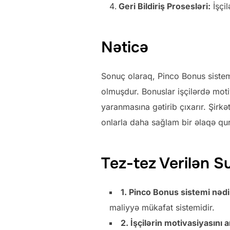
Geri Bildiriş Prosesləri:
İşçil
Nəticə
Sonuç olaraq, Pinco Bonus sistemi
olmuşdur. Bonuslar işçilərdə moti
yaranmasına gətirib çıxarır. Şirkə
onlarla daha sağlam bir əlaqə qur
Tez-tez Verilən Su
1. Pinco Bonus sistemi nədi
maliyyə mükafat sistemidir.
2. İşçilərin motivasiyasını