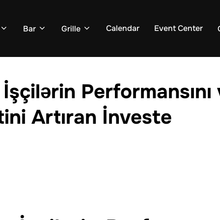
Calendar
Event Center
Bar
Grille
İşçilərin Performansını
ni Artıran İnveste