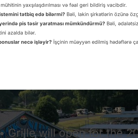
ş mühitinin yaxşılaşdırılması və fəal geri bildiriş vacibdir.
istemini tətbiq edə bilərmi?
Bəli, lakin şirkətlərin özünə öz
ş yerində pis təsir yaratması mümkündürmü?
Bəli, ədaləts
ini azalda bilər.
onuslar necə işləyir?
İşçinin müəyyən edilmiş hədəflərə ça
 Grille will open for the 2