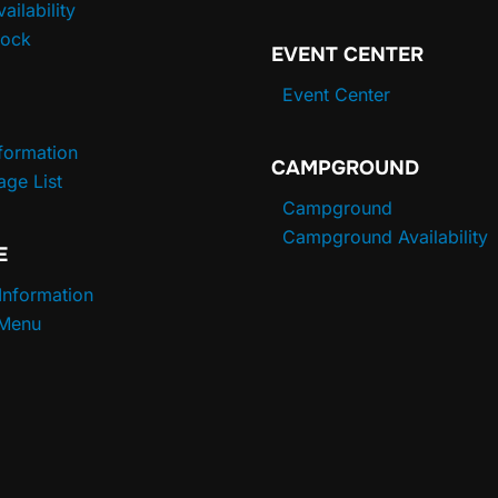
vailability
Dock
EVENT CENTER
Event Center
nformation
CAMPGROUND
age List
Campground
Campground Availability
E
 Information
 Menu