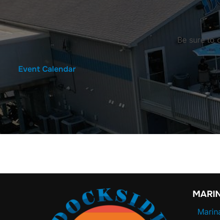
Be sure to 
Event Calendar
MARI
Marin