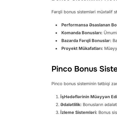
Fərqli bonus sistemləri müxtəlif s
Performansa Əsaslanan Bo
Komanda Bonusları:
Ümumi k
Bazarda Fərqli Bonuslar:
Ba
Proyekt Mükafatları:
Müəyyən
Pinco Bonus Siste
Pinco bonus sisteminin tətbiqi za
İşHədəflərinin Müəyyən Edi
Ədalətlilik:
Bonusların ədalətl
İzleme Sistemləri:
Bonus sist