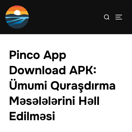
Skip
to
Search
TOGG
content
for:
Pinco App
Download APK:
Ümumi Quraşdırma
Məsələlərini Həll
Edilməsi