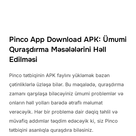
Pinco App Download APK: Ümumi
Quraşdırma Məsələlərini Həll
Edilməsi
Pinco tətbiqinin APK faylını yükləmək bəzən
çətinliklərlə üzləşə bilər. Bu məqalədə, quraşdırma
zamanı qarşılaşa biləcəyiniz ümumi problemlər və
onların həll yolları barədə ətraflı məlumat
verəcəyik. Hər bir problemə dair dəqiq təhlil və
müvafiq addımlar təqdim edəcəyik ki, siz Pinco
tətbiqini asanlıqla quraşdıra biləsiniz.