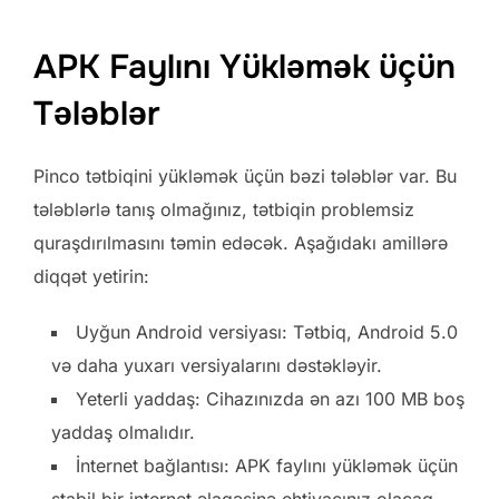
APK Faylını Yükləmək üçün
Tələblər
Pinco tətbiqini yükləmək üçün bəzi tələblər var. Bu
tələblərlə tanış olmağınız, tətbiqin problemsiz
quraşdırılmasını təmin edəcək. Aşağıdakı amillərə
diqqət yetirin:
Uyğun Android versiyası: Tətbiq, Android 5.0
və daha yuxarı versiyalarını dəstəkləyir.
Yeterli yaddaş: Cihazınızda ən azı 100 MB boş
yaddaş olmalıdır.
İnternet bağlantısı: APK faylını yükləmək üçün
stabil bir internet əlaqəsinə ehtiyacınız olacaq.