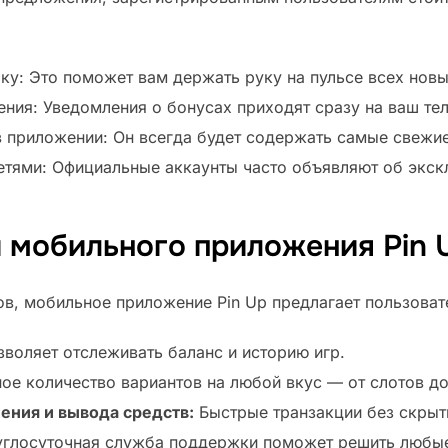
ку: Это поможет вам держать руку на пульсе всех новы
ния: Уведомления о бонусах приходят сразу на ваш те
в приложении: Он всегда будет содержать самые свежи
етями: Официальные аккаунты часто объявляют об экск
 мобильного приложения Pin 
в, мобильное приложение Pin Up предлагает пользова
воляет отслеживать баланс и историю игр.
е количество вариантов на любой вкус — от слотов до
ния и вывода средств:
Быстрые транзакции без скрыт
глосуточная служба поддержки поможет решить любы