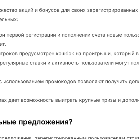
ожество акций и бонусов для своих зарегистрированных
ельных:
ри первой регистрации и пополнении счета новые польз
ит.
гроков предусмотрен кэшбэк на проигрыши, который во
регулярные ставки и активность пользователи могут по
 использованием промокодов позволяют получить доп
рах дает возможность выиграть крупные призы и допол
льные предложения?
 предложения, зарегистрированным пользователям стои