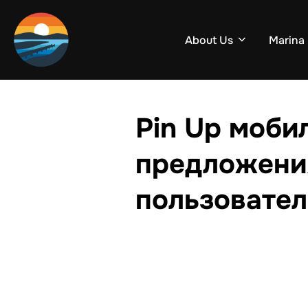
Skip
to
About Us
Marina
content
Pin Up моби
предложени
пользовател