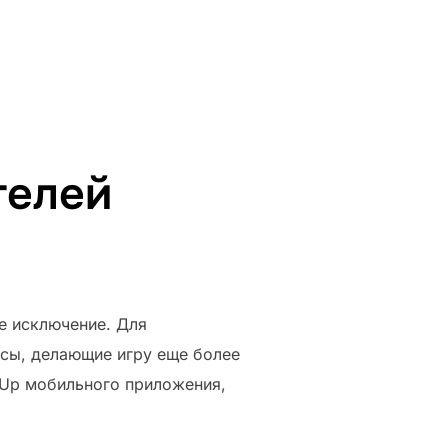
телей
е исключение. Для
усы, делающие игру еще более
 Up мобильного приложения,