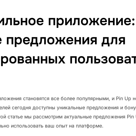
ильное приложение:
е предложения для
ированных пользова
ожения становятся все более популярными, и Pin Up н
елей сегодня доступны уникальные предложения и бон
этой статье мы рассмотрим актуальные предложения Pin
ьно использовать ваш опыт на платформе.