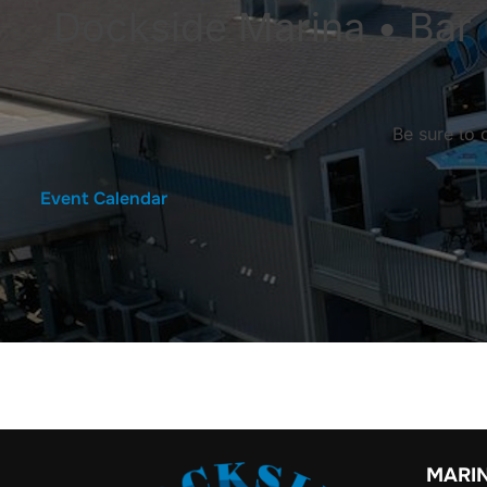
Dockside Marina • Bar •
Be sure to 
Event Calendar
MARI