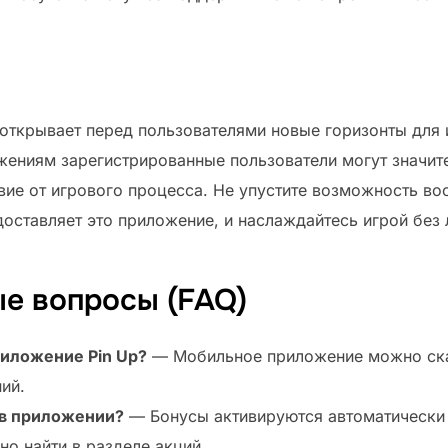
открывает перед пользователями новые горизонты для 
ениям зарегистрированные пользователи могут значите
вие от игрового процесса. Не упустите возможность во
оставляет это приложение, и наслаждайтесь игрой без 
е вопросы (FAQ)
риложение Pin Up?
— Мобильное приложение можно скач
ий.
 в приложении?
— Бонусы активируются автоматически 
о найти в разделе акций.