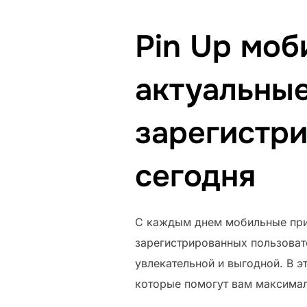
Pin Up моб
актуальны
зарегистр
сегодня
С каждым днем мобильные прил
зарегистрированных пользоват
увлекательной и выгодной. В 
которые помогут вам максимал