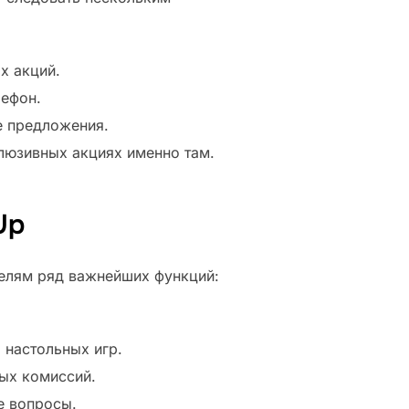
х акций.
лефон.
е предложения.
люзивных акциях именно там.
Up
телям ряд важнейших функций:
 настольных игр.
ых комиссий.
е вопросы.