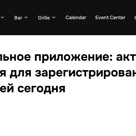
Calendar
Event Center
Bar
Grille
льное приложение: ак
я для зарегистрирова
ей сегодня