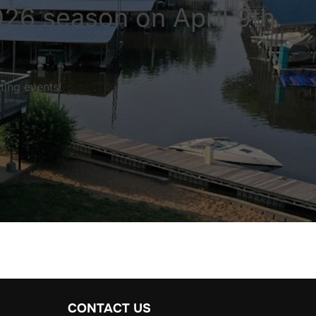
026 season on April 9th.
ting events!
CONTACT US