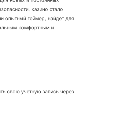
для новых и постоянных
зопасности, казино стало
ли опытный геймер, найдет для
имальным комфортным и
ть свою учетную запись через