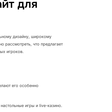
айт для
льному дизайну, широкому
о рассмотреть, что предлагает
ных игроков.
делают его особенно
астольные игры и live-казино.