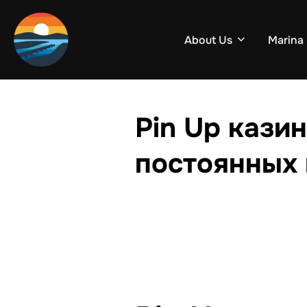
Skip
to
About Us
Marina
content
Pin Up кази
постоянных 