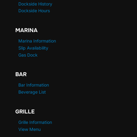
Dockside History
Dockside Hours
MARINA
Marina Information
Slip Availability
Gas Dock
BAR
Bar Information
Beverage List
GRILLE
Grille Information
View Menu