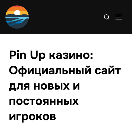
Skip
to
Search
TOGG
content
for:
Pin Up казино:
Официальный сайт
для новых и
постоянных
игроков