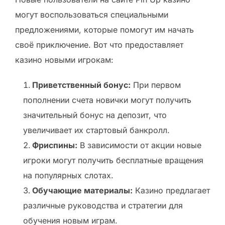
могут воспользоваться специальными
предложениями, которые помогут им начать
своё приключение. Вот что предоставляет
казино новыми игрокам:
Приветственный бонус:
При первом
пополнении счета новички могут получить
значительный бонус на депозит, что
увеличивает их стартовый банкролл.
Фриспины:
В зависимости от акции новые
игроки могут получить бесплатные вращения
на популярных слотах.
Обучающие материалы:
Казино предлагает
различные руководства и стратегии для
обучения новым играм.