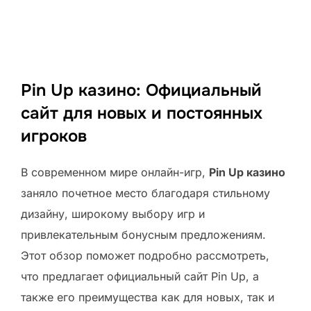
Pin Up казино: Официальный
сайт для новых и постоянных
игроков
В современном мире онлайн-игр,
Pin Up казино
заняло почетное место благодаря стильному
дизайну, широкому выбору игр и
привлекательным бонусным предложениям.
Этот обзор поможет подробно рассмотреть,
что предлагает официальный сайт Pin Up, а
также его преимущества как для новых, так и