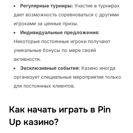
Регулярные турниры:
Участие в турнирах
дает возможность соревноваться с другими
игроками за ценные призы.
Индивидуальные предложения:
Некоторые постоянные игроки получают
уникальные бонусы по мере своей
активности.
Эксклюзивные события:
Казино иногда
организует специальные мероприятия только
для постоянных клиентов.
Как начать играть в Pin
Up казино?