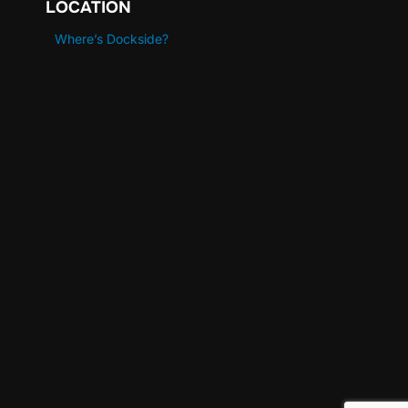
LOCATION
Where’s Dockside?