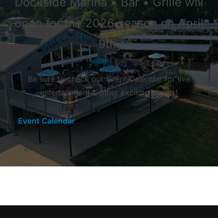
Dockside Marina • Bar • Grille will
open for the 2026 season on April
9th.
Be sure to check our Event Calendar for live
entertainment & other exciting events!
Event Calendar