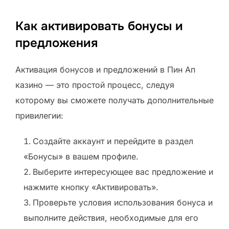
Как активировать бонусы и
предложения
Активация бонусов и предложений в Пин Ап
казино — это простой процесс, следуя
которому вы сможете получать дополнительные
привилегии:
Создайте аккаунт и перейдите в раздел
«Бонусы» в вашем профиле.
Выберите интересующее вас предложение и
нажмите кнопку «Активировать».
Проверьте условия использования бонуса и
выполните действия, необходимые для его