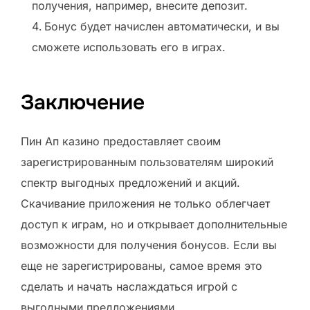
получения, например, внесите депозит.
Бонус будет начислен автоматически, и вы
сможете использовать его в играх.
Заключение
Пин Ап казино предоставляет своим
зарегистрированным пользователям широкий
спектр выгодных предложений и акций.
Скачивание приложения не только облегчает
доступ к играм, но и открывает дополнительные
возможности для получения бонусов. Если вы
еще не зарегистрированы, самое время это
сделать и начать наслаждаться игрой с
выгодными предложениями.