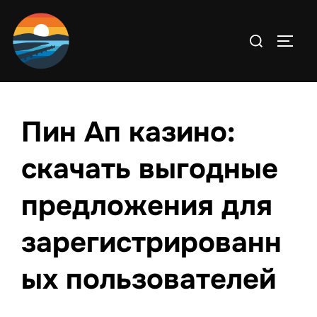
Skip
to
Search
TOGG
content
for:
Пин Ап казино:
скачать выгодные
предложения для
зарегистрированн
ых пользователей