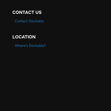
CONTACT US
Contact Dockside
LOCATION
Where’s Dockside?