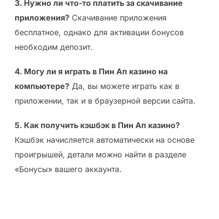
3. Нужно ли что-то платить за скачивание
приложения?
Скачивание приложения
бесплатное, однако для активации бонусов
необходим депозит.
4. Могу ли я играть в Пин Ап казино на
компьютере?
Да, вы можете играть как в
приложении, так и в браузерной версии сайта.
5. Как получить кэшбэк в Пин Ап казино?
Кэшбэк начисляется автоматически на основе
проигрышей, детали можно найти в разделе
«Бонусы» вашего аккаунта.