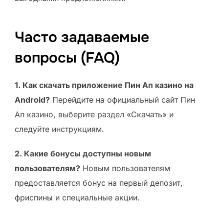
Часто задаваемые
вопросы (FAQ)
1. Как скачать приложение Пин Ап казино на
Android?
Перейдите на официальный сайт Пин
Ап казино, выберите раздел «Скачать» и
следуйте инструкциям.
2. Какие бонусы доступны новым
пользователям?
Новым пользователям
предоставляется бонус на первый депозит,
фриспины и специальные акции.