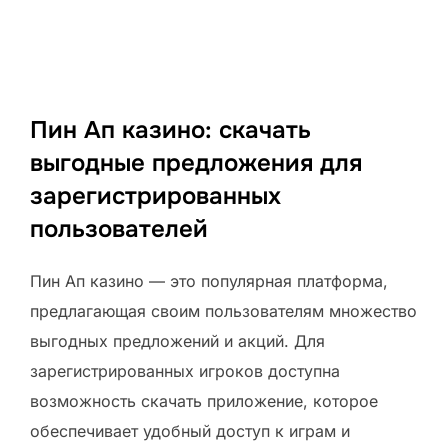
Пин Ап казино: скачать
выгодные предложения для
зарегистрированных
пользователей
Пин Ап казино — это популярная платформа,
предлагающая своим пользователям множество
выгодных предложений и акций. Для
зарегистрированных игроков доступна
возможность скачать приложение, которое
обеспечивает удобный доступ к играм и