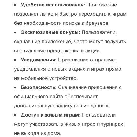
Удобство использования:
Приложение
позволяет легко и быстро переходить к играм
без необходимости поиска в браузере.
Эксклюзивные бонусы:
Пользователи,
скачавшие приложение, часто могут получить
специальные предложения и акции.
Уведомления:
Приложение отправляет
уведомления о новых акциях и играх прямо
на мобильное устройство.
Безопасность:
Скачивание приложения с
официального сайта обеспечивает
дополнительную защиту ваших данных.
Доступ к живым играм:
Пользователи
могут участвовать в живых играх и турнирах,
не выходя из дома.