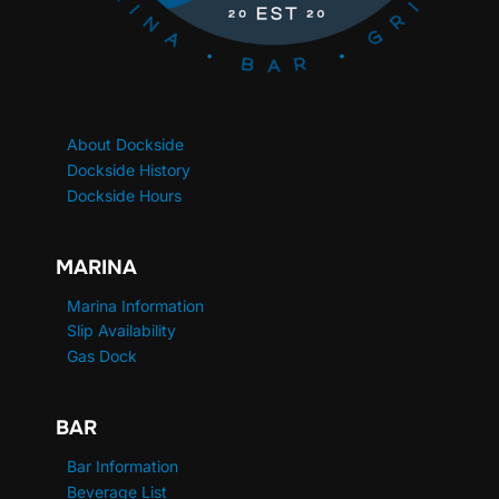
About Dockside
Dockside History
Dockside Hours
MARINA
Marina Information
Slip Availability
Gas Dock
BAR
Bar Information
Beverage List