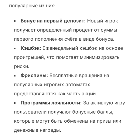
популярные из них:
Бонус на первый депозит:
Новый игрок
получает определенный процент от суммы
первого пополнения счёта в виде бонуса.
Кэшбэк:
Еженедельный кэшбэк на основе
проигрышей, что помогает минимизировать
риски.
Фриспины:
Бесплатные вращения на
популярных игровых автоматах
предоставляются как часть акций.
Программы лояльности:
За активную игру
пользователи получают бонусные баллы,
которые могут быть обменены на призы или
денежные награды.