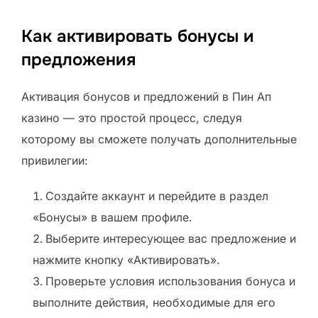
Как активировать бонусы и
предложения
Активация бонусов и предложений в Пин Ап
казино — это простой процесс, следуя
которому вы сможете получать дополнительные
привилегии:
Создайте аккаунт и перейдите в раздел
«Бонусы» в вашем профиле.
Выберите интересующее вас предложение и
нажмите кнопку «Активировать».
Проверьте условия использования бонуса и
выполните действия, необходимые для его