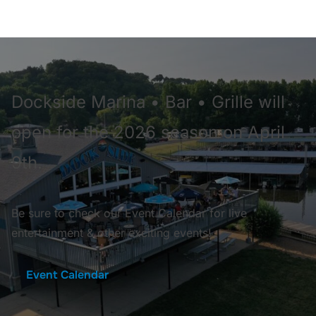
Dockside Marina • Bar • Grille will
open for the 2026 season on April
9th.
Be sure to check our Event Calendar for live
entertainment & other exciting events!
Event Calendar