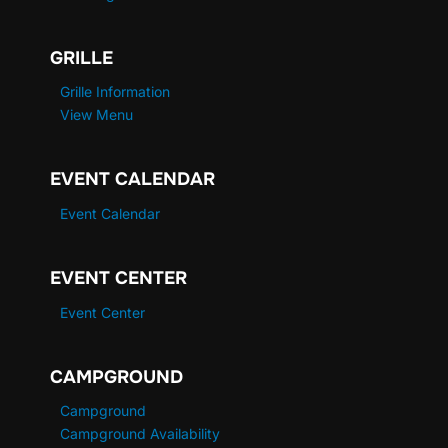
GRILLE
Grille Information
View Menu
EVENT CALENDAR
Event Calendar
EVENT CENTER
Event Center
CAMPGROUND
Campground
Campground Availability