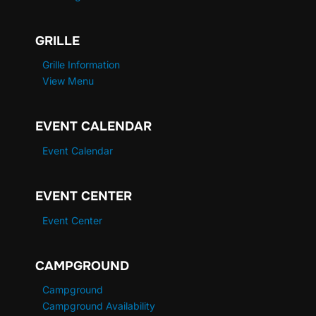
GRILLE
Grille Information
View Menu
EVENT CALENDAR
Event Calendar
EVENT CENTER
Event Center
CAMPGROUND
Campground
Campground Availability