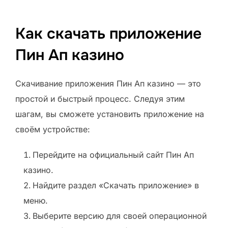
Как скачать приложение
Пин Ап казино
Скачивание приложения Пин Ап казино — это
простой и быстрый процесс. Следуя этим
шагам, вы сможете установить приложение на
своём устройстве:
Перейдите на официальный сайт Пин Ап
казино.
Найдите раздел «Скачать приложение» в
меню.
Выберите версию для своей операционной