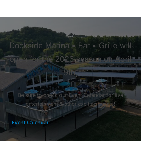
Dockside Marina • Bar • Grille will
open for the 2026 season on April
9th.
Be sure to check our Event Calendar for live
entertainment & other exciting events!
Event Calendar