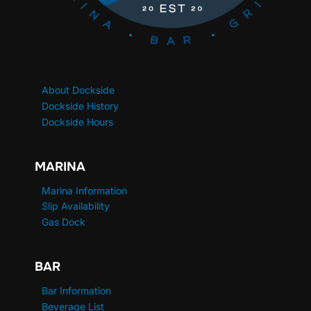
About Dockside
Dockside History
Dockside Hours
MARINA
Marina Information
Slip Availability
Gas Dock
BAR
Bar Information
Beverage List