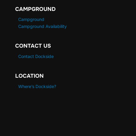
CAMPGROUND
Campground
Campground Availability
CONTACT US
Contact Dockside
LOCATION
Where’s Dockside?