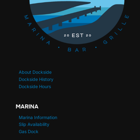
About Dockside
Dockside History
Dockside Hours
MARINA
Marina Information
Slip Availability
Gas Dock