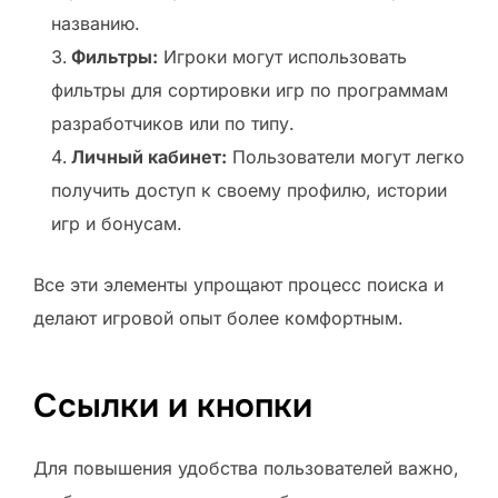
названию.
Фильтры:
Игроки могут использовать
фильтры для сортировки игр по программам
разработчиков или по типу.
Личный кабинет:
Пользователи могут легко
получить доступ к своему профилю, истории
игр и бонусам.
Все эти элементы упрощают процесс поиска и
делают игровой опыт более комфортным.
Ссылки и кнопки
Для повышения удобства пользователей важно,