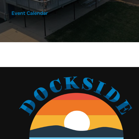
Event Calendar