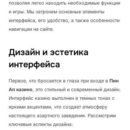
позволяя легко находить необходимые функции
и игры. Мы затронем основные элементы
интерфейса, его удобство, а также особенности
навигации на сайте.
Дизайн и эстетика
интерфейса
Первое, что бросается в глаза при входе в
Пин
Ап казино
, это стильный и современный дизайн.
Интерфейс казино выполнен в темных тонах с
яркими акцентами, что создает атмосферу
настоящего азартного заведения. Рассмотрим
ключевые аспекты дизайна: