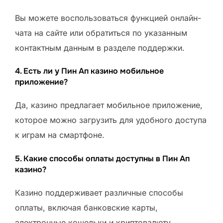
Вы можете воспользоваться функцией онлайн-
чата на сайте или обратиться по указанным
контактным данным в разделе поддержки.
4. Есть ли у Пин Ап казино мобильное
приложение?
Да, казино предлагает мобильное приложение,
которое можно загрузить для удобного доступа
к играм на смартфоне.
5. Какие способы оплаты доступны в Пин Ап
казино?
Казино поддерживает различные способы
оплаты, включая банковские карты,
электронные кошельки и криптовалюту.