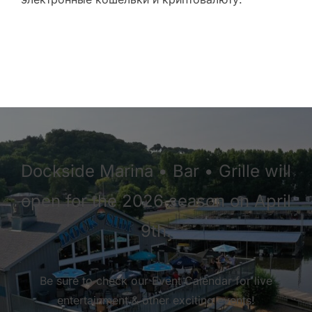
Dockside Marina • Bar • Grille will
open for the 2026 season on April
9th.
Be sure to check our Event Calendar for live
entertainment & other exciting events!