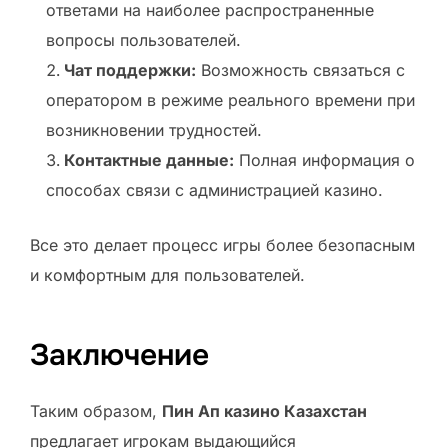
ответами на наиболее распространенные
вопросы пользователей.
Чат поддержки:
Возможность связаться с
оператором в режиме реального времени при
возникновении трудностей.
Контактные данные:
Полная информация о
способах связи с администрацией казино.
Все это делает процесс игры более безопасным
и комфортным для пользователей.
Заключение
Таким образом,
Пин Ап казино Казахстан
предлагает игрокам выдающийся